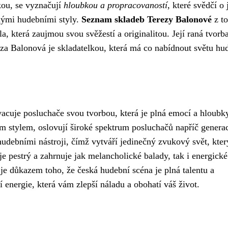
kou, se vyznačují
hloubkou a propracovaností
, které svědčí o 
nými hudebními styly.
Seznam skladeb Terezy Balonové
z to
a, která zaujmou svou svěžestí a originalitou. Její raná tvorba
eza Balonová je skladatelkou, která má co nabídnout světu hu
acuje posluchače svou tvorbou, která je plná emocí a hloubky
tým stylem, oslovují široké spektrum posluchačů napříč genera
udebními nástroji, čímž vytváří jedinečný zvukový svět, kter
je pestrý a zahrnuje jak melancholické balady, tak i energické
 je důkazem toho, že česká hudební scéna je plná talentu a
ní energie, která vám zlepší náladu a obohatí váš život.