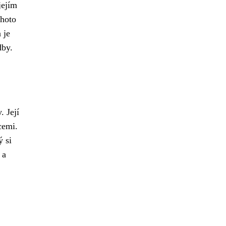
jejím
hoto
 je
dby.
. Její
cemi.
ý si
 a