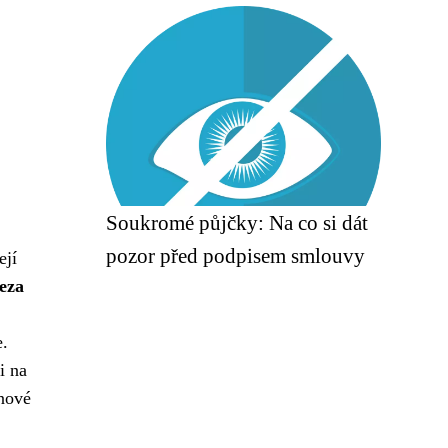
Soukromé půjčky: Na co si dát
pozor před podpisem smlouvy
ejí
eza
e.
i na
onové