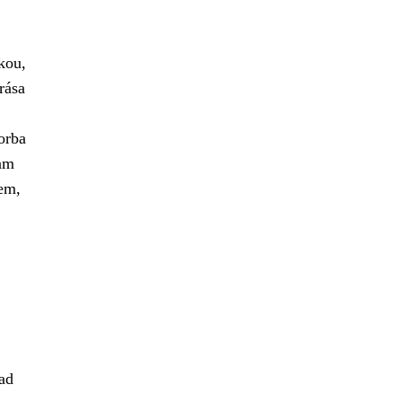
kou,
rása
orba
nam
kem,
lad