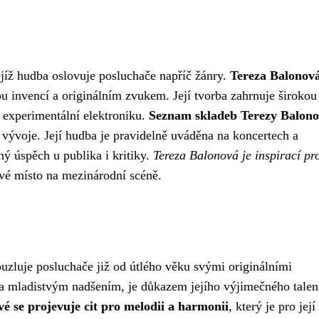
ejíž hudba oslovuje posluchače napříč žánry.
Tereza Balonov
 invencí a originálním zvukem. Její tvorba zahrnuje širokou
o experimentální elektroniku.
Seznam skladeb Terezy Balono
 vývoje. Její hudba je pravidelně uváděna na koncertech a
ný úspěch u publika i kritiky.
Tereza Balonová je inspirací pr
vé místo na mezinárodní scéně.
uzluje posluchače již od útlého věku svými originálními
 a mladistvým nadšením, je důkazem jejího výjimečného talen
é se projevuje cit pro melodii a harmonii
, který je pro její