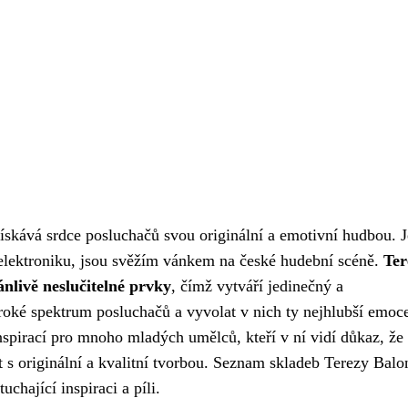
získává srdce posluchačů svou originální a emotivní hudbou. J
o elektroniku, jsou svěžím vánkem na české hudební scéně.
Ter
nlivě neslučitelné prvky
, čímž vytváří jedinečný a
roké spektrum posluchačů a vyvolat v nich ty nejhlubší emoc
inspirací pro mnoho mladých umělců, kteří v ní vidí důkaz, že 
t s originální a kvalitní tvorbou. Seznam skladeb Terezy Bal
uchající inspiraci a píli.