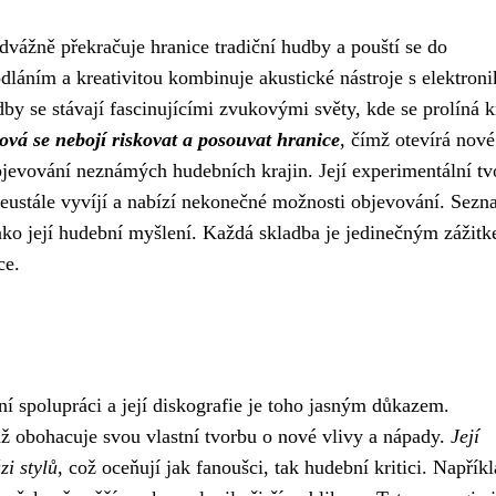
dvážně překračuje hranice tradiční hudby a pouští se do
áním a kreativitou kombinuje akustické nástroje s elektroni
by se stávají fascinujícími zvukovými světy, kde se prolíná k
ová se nebojí riskovat a posouvat hranice
, čímž otevírá nové
jevování neznámých hudebních krajin. Její experimentální tv
neustále vyvíjí a nabízí nekonečné možnosti objevování. Sez
jako její hudební myšlení. Každá skladba je jedinečným zážit
ce.
í spolupráci a její diskografie je toho jasným důkazem.
mž obohacuje svou vlastní tvorbu o nové vlivy a nápady.
Její
zi stylů
, což oceňují jak fanoušci, tak hudební kritici. Napřík