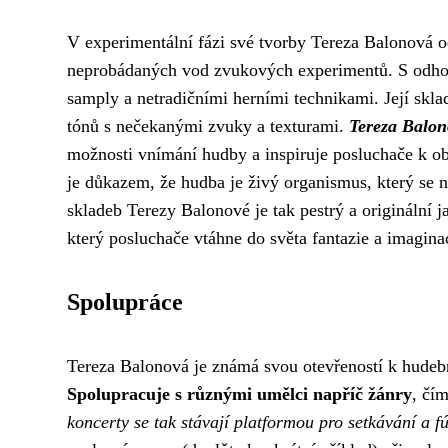
V experimentální fázi své tvorby Tereza Balonová o
neprobádaných vod zvukových experimentů. S odhodl
samply a netradičními herními technikami. Její sklad
tónů s nečekanými zvuky a texturami.
Tereza Balon
možnosti vnímání hudby a inspiruje posluchače k ob
je důkazem, že hudba je živý organismus, který se 
skladeb Terezy Balonové je tak pestrý a originální 
který posluchače vtáhne do světa fantazie a imagina
Spolupráce
Tereza Balonová je známá svou otevřeností k hudebn
Spolupracuje s různými umělci napříč žánry
, čí
koncerty se tak stávají platformou pro setkávání a fú