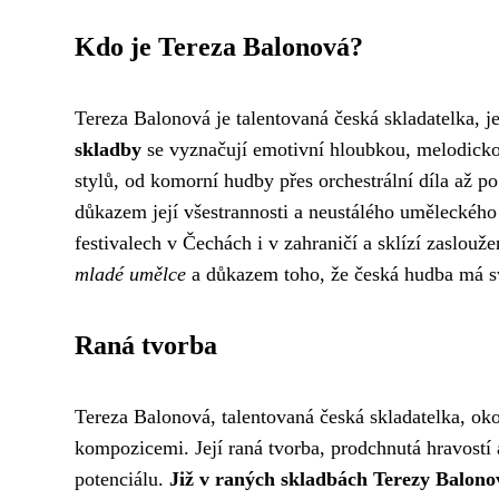
Kdo je Tereza Balonová?
Tereza Balonová je talentovaná česká skladatelka, j
skladby
se vyznačují emotivní hloubkou, melodickou
stylů, od komorní hudby přes orchestrální díla až p
důkazem její všestrannosti a neustálého uměleckého
festivalech v Čechách i v zahraničí a sklízí zaslouže
mladé umělce
a důkazem toho, že česká hudba má s
Raná tvorba
Tereza Balonová, talentovaná česká skladatelka, oko
kompozicemi. Její raná tvorba, prodchnutá hravostí
potenciálu.
Již v raných skladbách Terezy Balonov