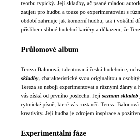
tvorbu typický. Její skladby, ač psané mladou autor
zaujetí pro hudbu a touze po experimentování s růz
období zahrnuje jak komorní hudbu, tak i vokální díl
příslibem slibné hudební kariéry a důkazem, že Ter
Průlomové album
Tereza Balonová, talentovaná česká hudebnice, uchv
skladby
, charakteristické svou originalitou a osobi
Tereza se nebojí experimentovat s různými žánry a h
vás získá od prvního poslechu. Její
seznam skladeb
rytmické písně, které vás roztančí. Tereza Balonová
kreativity. Její hudba je zdrojem inspirace a pozitiv
Experimentální fáze