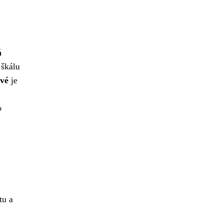
á
 škálu
vé
je
o
tu a