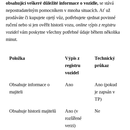
obsahující veškeré důležité informace o vozidle,
se stává
nepostradatelným pomocníkem v mnoha situacích. Ať už
prodáváte či kupujete ojetý vůz, potřebujete sjednat povinné
ručení nebo si jen ověřit historii vozu,
online výpis z registru
vozidel
vám poskytne všechny potřebné údaje během několika
minut.
Položka
Výpis z
Technický
registru
průkaz
vozidel
Obsahuje informace o
Ano
Ano (pokud
majiteli
je zapsán v
TP)
Obsahuje historii majitelů
Ano (v
Ne
rozšířené
verzi)