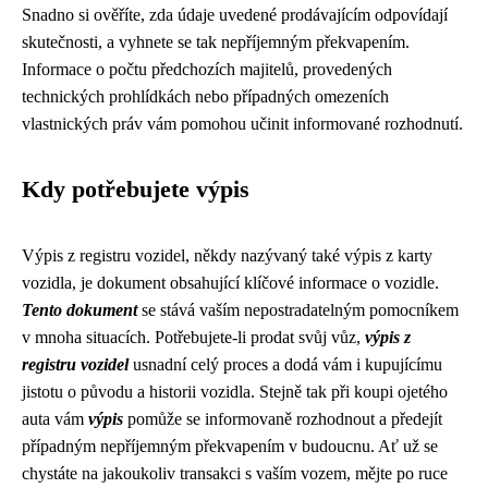
Snadno si ověříte, zda údaje uvedené prodávajícím odpovídají
skutečnosti, a vyhnete se tak nepříjemným překvapením.
Informace o počtu předchozích majitelů, provedených
technických prohlídkách nebo případných omezeních
vlastnických práv vám pomohou učinit informované rozhodnutí.
Kdy potřebujete výpis
Výpis z registru vozidel, někdy nazývaný také výpis z karty
vozidla, je dokument obsahující klíčové informace o vozidle.
Tento dokument
se stává vaším nepostradatelným pomocníkem
v mnoha situacích. Potřebujete-li prodat svůj vůz,
výpis z
registru vozidel
usnadní celý proces a dodá vám i kupujícímu
jistotu o původu a historii vozidla. Stejně tak při koupi ojetého
auta vám
výpis
pomůže se informovaně rozhodnout a předejít
případným nepříjemným překvapením v budoucnu. Ať už se
chystáte na jakoukoliv transakci s vaším vozem, mějte po ruce