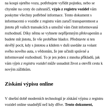
na koupi ojetého vozu, potřebujete vyřídit pojistku, nebo se
chystáte na cesty do zahraničí,
výpis z registru vozidel
vám
poskytne všechny potřebné informace. Tento dokument s
informacemi o vozidle z registru vám zaručí transparentnost a
jistotu při vašich transakcích a umožní vám činit informovaná
rozhodnutí. Díky němu se vyhnete nepříjemným překvapením a
budete mít jistotu, že vše proběhne hladce. Představte si ten
skvělý pocit, kdy s jistotou a klidem v duši usedáte za volant
svého nového auta, s vědomím, že jste učinili správné a
informované rozhodnutí. To je jen jeden z mnoha příkladů, jak
vám
výpis z registru vozidel
může usnadnit život a otevřít cestu k
novým zážitkům.
Získání výpisu online
V dnešní době moderních technologií je získání výpisu z registru
vozidel online snadnější než kdy dříve.
Tento dokument,