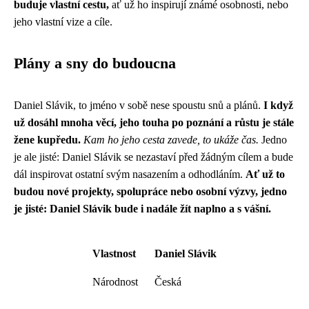
buduje vlastní cestu,
ať už ho inspirují známé osobnosti, nebo
jeho vlastní vize a cíle.
Plány a sny do budoucna
Daniel Slávik, to jméno v sobě nese spoustu snů a plánů.
I když
už dosáhl mnoha věcí, jeho touha po poznání a růstu je stále
žene kupředu.
Kam ho jeho cesta zavede, to ukáže čas.
Jedno
je ale jisté: Daniel Slávik se nezastaví před žádným cílem a bude
dál inspirovat ostatní svým nasazením a odhodláním.
Ať už to
budou nové projekty, spolupráce nebo osobní výzvy, jedno
je jisté: Daniel Slávik bude i nadále žít naplno a s vášní.
Vlastnost
Daniel Slávik
Národnost
Česká