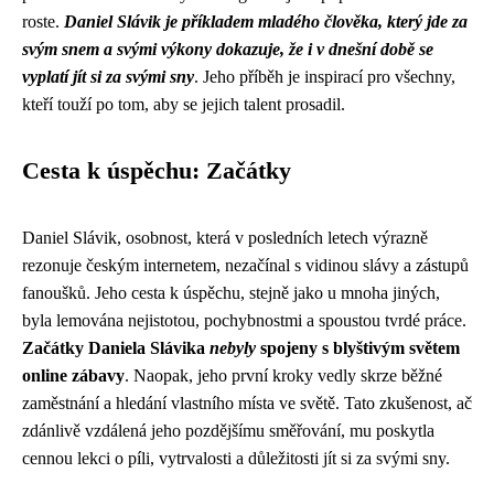
roste.
Daniel Slávik je příkladem mladého člověka, který jde za
svým snem a svými výkony dokazuje, že i v dnešní době se
vyplatí jít si za svými sny
. Jeho příběh je inspirací pro všechny,
kteří touží po tom, aby se jejich talent prosadil.
Cesta k úspěchu: Začátky
Daniel Slávik, osobnost, která v posledních letech výrazně
rezonuje českým internetem, nezačínal s vidinou slávy a zástupů
fanoušků. Jeho cesta k úspěchu, stejně jako u mnoha jiných,
byla lemována nejistotou, pochybnostmi a spoustou tvrdé práce.
Začátky Daniela Slávika
nebyly
spojeny s blyštivým světem
online zábavy
. Naopak, jeho první kroky vedly skrze běžné
zaměstnání a hledání vlastního místa ve světě. Tato zkušenost, ač
zdánlivě vzdálená jeho pozdějšímu směřování, mu poskytla
cennou lekci o píli, vytrvalosti a důležitosti jít si za svými sny.