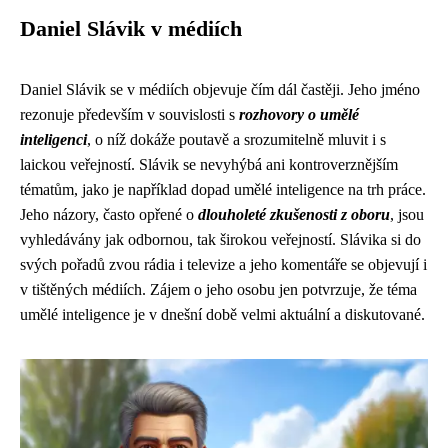
Daniel Slávik v médiích
Daniel Slávik se v médiích objevuje čím dál častěji. Jeho jméno
rezonuje především v souvislosti s
rozhovory o umělé
inteligenci
, o níž dokáže poutavě a srozumitelně mluvit i s
laickou veřejností. Slávik se nevyhýbá ani kontroverznějším
tématům, jako je například dopad umělé inteligence na trh práce.
Jeho názory, často opřené o
dlouholeté zkušenosti z oboru
, jsou
vyhledávány jak odbornou, tak širokou veřejností. Slávika si do
svých pořadů zvou rádia i televize a jeho komentáře se objevují i
v tištěných médiích. Zájem o jeho osobu jen potvrzuje, že téma
umělé inteligence je v dnešní době velmi aktuální a diskutované.