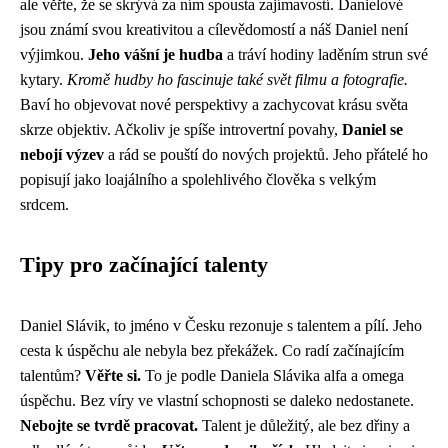
ale věřte, že se skrývá za ním spousta zajímavostí. Danielové
jsou známí svou kreativitou a cílevědomostí a náš Daniel není
výjimkou.
Jeho vášní je hudba
a tráví hodiny laděním strun své
kytary.
Kromě hudby ho fascinuje také svět filmu a fotografie.
Baví ho objevovat nové perspektivy a zachycovat krásu světa
skrze objektiv. Ačkoliv je spíše introvertní povahy,
Daniel se
nebojí výzev
a rád se pouští do nových projektů. Jeho přátelé ho
popisují jako loajálního a spolehlivého člověka s velkým
srdcem.
Tipy pro začínající talenty
Daniel Slávik, to jméno v Česku rezonuje s talentem a pílí. Jeho
cesta k úspěchu ale nebyla bez překážek. Co radí začínajícím
talentům?
Věřte si.
To je podle Daniela Slávika alfa a omega
úspěchu. Bez víry ve vlastní schopnosti se daleko nedostanete.
Nebojte se tvrdě pracovat.
Talent je důležitý, ale bez dřiny a