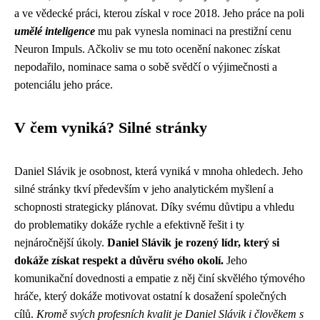
a ve vědecké práci, kterou získal v roce 2018. Jeho práce na poli
umělé inteligence
mu pak vynesla nominaci na prestižní cenu
Neuron Impuls. Ačkoliv se mu toto ocenění nakonec získat
nepodařilo, nominace sama o sobě svědčí o výjimečnosti a
potenciálu jeho práce.
V čem vyniká? Silné stránky
Daniel Slávik je osobnost, která vyniká v mnoha ohledech. Jeho
silné stránky tkví především v jeho analytickém myšlení a
schopnosti strategicky plánovat. Díky svému důvtipu a vhledu
do problematiky dokáže rychle a efektivně řešit i ty
nejnáročnější úkoly.
Daniel Slávik je rozený lídr, který si
dokáže získat respekt a důvěru svého okolí.
Jeho
komunikační dovednosti a empatie z něj činí skvělého týmového
hráče, který dokáže motivovat ostatní k dosažení společných
cílů.
Kromě svých profesních kvalit je Daniel Slávik i člověkem s