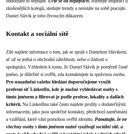
odhodlání to nepůjde.
Učte se od nejlepších.
Hledejte inspiraci u
zkušenějších kolegů, sledujte trendy a neustále na sobě pracujte.
Daniel Slávik je toho živoucím důkazem.
Kontakt a sociální sítě
Zde najdete informace o tom, jak se spojit s Danielem Slávikem,
ať už se jedná o obchodní záležitosti, nebo o žádosti o
spolupráci. Vzhledem k tomu, že Daniel Slávik je poměrně časté
jméno, je důležité si ověřit, zda kontaktujete tu správnou osobu.
Pro usnadnění vašeho hledání doporučujeme využít
profesní síť LinkedIn, kde je možné vyhledávat osoby s
tímto jménem a filtrovat je podle profese, lokality a dalších
kritérií.
Na LinkedInu také často najdete profily s dodatečnými
informacemi, jako jsou společné kontakty, předchozí zaměstnání
a vzdělání, které vám pomohou ověřit identitu.
Pamatujte, že ne
všechny osoby s tímto jménem nutně využívají sociální sítě, a