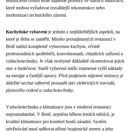
historickém centru Brně najdeme prostory ve starších budovách,
které mohou vyžadovat rozsáhlejší rekonstrukce nebo
modernizaci technického zázemí.
Kuchyňské vybavení
je jedním z nejdůležitějších aspektů, na
které je třeba se zaměřit. Mnoho pronajímaných restaurací v
Brně nabízí kompletně vybavenou kuchyni, včetně
profesionálních spotřebičů, konvektomatů, chladících zařízení a
vzduchotechniky. Je však nezbytné důkladně zkontrolovat jejich
stav a funkčnost. Starší vybavení může znamenat vyšší náklady
na energie a častější opravy.
Před podpisem nájemní smlouvy je
důležité nechat odborně posoudit stav elektrických rozvodů,
plynového vedení a vzduchotechniky
.
Vzduchotechnika a klimatizace jsou v moderní restauraci
nepostradatelné. V Brně, zejména během letních měsíců, je
kvalitní klimatizace pro komfort hostů zásadní. Systém
odvětrávání musí splňovat přísné hygienické normy a jeho