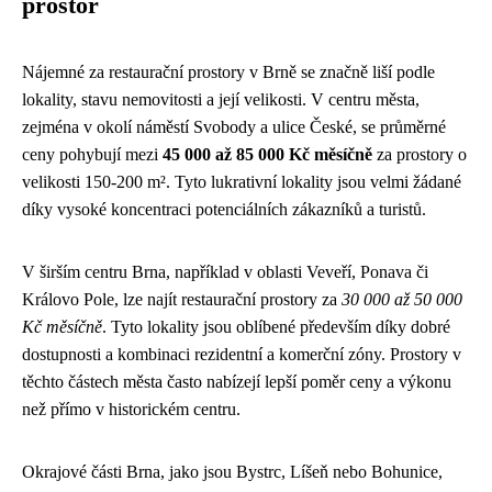
prostor
Nájemné za restaurační prostory v Brně se značně liší podle
lokality, stavu nemovitosti a její velikosti. V centru města,
zejména v okolí náměstí Svobody a ulice České, se průměrné
ceny pohybují mezi
45 000 až 85 000 Kč měsíčně
za prostory o
velikosti 150-200 m². Tyto lukrativní lokality jsou velmi žádané
díky vysoké koncentraci potenciálních zákazníků a turistů.
V širším centru Brna, například v oblasti Veveří, Ponava či
Královo Pole, lze najít restaurační prostory za
30 000 až 50 000
Kč měsíčně
. Tyto lokality jsou oblíbené především díky dobré
dostupnosti a kombinaci rezidentní a komerční zóny. Prostory v
těchto částech města často nabízejí lepší poměr ceny a výkonu
než přímo v historickém centru.
Okrajové části Brna, jako jsou Bystrc, Líšeň nebo Bohunice,