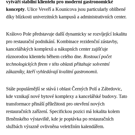
vytváří stabilní klientelu pro moderní gastronomické
koncepty
. Ulice Veveří a Kounicova jsou particularly oblíbené
díky blízkosti univerzitních kampusů a administrativních center.
Královo Pole představuje další dynamicky se rozvíjející lokalitu
pro restaurační podnikání. Kombinace rezidenční zástavby,
kancelářských komplexů a nákupních center zajišťuje
různorodou klientelu během celého dne.
Rostoucí počet
technologických firem v této oblasti přitahuje solventní
zákazníky, kteří vyhledávají kvalitní gastronomii
.
Stále populárnější se stává i oblast Černých Polí a Zábrdovic,
kde vznikají nové bytové komplexy a kancelářské budovy. Tato
transformace přináší příležitosti pro otevření nových
restauračních zařízení. Specifickou pozici má lokalita kolem
Brněnského výstaviště, kde je poptávka po restauračních
službách výrazně ovlivněna veletržním kalendářem.