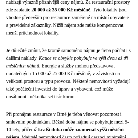
nabízejí výrazně příznivější ceny nájmů. Za restaurační prostory
zde zaplatíte
20 000 až 35 000 Kč měsíčně
. Tyto lokality jsou
vhodné především pro restaurace zaměřené na místní obyvatele
a pravidelné zákazníky. Nižší nájem zde může kompenzovat
menší průchodnost lokality.
Je důležité zmínit, že kromě samotného nájmu je třeba počítat i s
dalšími náklady.
Kauce se obvykle pohybuje ve výši dvou až tří
měsíčních nájmů
. Energie a služby mohou představovat
dodatečných 15 000 až 25 000 Kč měsíčně, v závislosti na
velikosti prostoru a typu provozu. Některé nemovitosti vyžadují
také počáteční investici do úprav a vybavení, což může
dosáhnout i několika set tisíc korun.
Při pronájmu restaurace v Brně je třeba věnovat pozornost i
smluvním podmínkám. Běžná doba nájmu se pohybuje mezi 5-
10 lety, přičemž
kratší doba může znamenat vyšší měsíční
nájem
. Majitelé nemovitostí často požadují garanci minimální