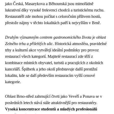
jako Česká, Masarykova a Běhounská jsou mimořádně
lukrativní díky vysoké frekvenci chodců a turistickému ruchu.
Restauratéři zde mohou počítat s celoročním přílivem hostů,
přestože nájmy v těchto lokalitách patří k nejvyšším v Brně.
Druhým významným centrem gastronomického života je oblast
Zelného trhu a přilehlých ulic
. Historická atmosféra, pravidelné
trhy a kulturní akce vytvářejí ideální podmínky pro provoz
restaurací všech kategorií. Majitelé restaurací zde těží z
kombinace místních obyvatel, turistů a pracujících z okolních
kanceláří. Špilberk a jeho okolí představuje další prestižní
lokalitu, kde se daří především restauracím vyšší cenové
kategorie.
Oblast Brno-střed zahrnující čtvrti jako Veveří a Ponava se v
posledních letech stává stále atraktivnější pro restauratéry.
Vysoká koncentrace studentů a mladých profesionálů