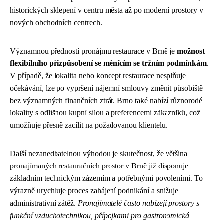
historických sklepení v centru města až po moderní prostory v
nových obchodních centrech.
Významnou předností pronájmu restaurace v Brně je
možnost
flexibilního přizpůsobení se měnícím se tržním podmínkám
.
V případě, že lokalita nebo koncept restaurace nesplňuje
očekávání, lze po vypršení nájemní smlouvy změnit působiště
bez významných finančních ztrát. Brno také nabízí různorodé
lokality s odlišnou kupní silou a preferencemi zákazníků, což
umožňuje přesně zacílit na požadovanou klientelu.
Další nezanedbatelnou výhodou je skutečnost, že většina
pronajímaných restauračních prostor v Brně již disponuje
základním technickým zázemím a potřebnými povoleními. To
výrazně urychluje proces zahájení podnikání a snižuje
administrativní zátěž.
Pronajímatelé často nabízejí prostory s
funkční vzduchotechnikou, přípojkami pro gastronomická