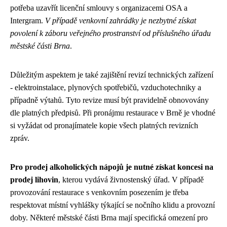
potřeba uzavřít licenční smlouvy s organizacemi OSA a
Intergram.
V případě venkovní zahrádky je nezbytné získat
povolení k záboru veřejného prostranství od příslušného úřadu
městské části Brna
.
Důležitým aspektem je také zajištění revizí technických zařízení
- elektroinstalace, plynových spotřebičů, vzduchotechniky a
případně výtahů. Tyto revize musí být pravidelně obnovovány
dle platných předpisů. Při pronájmu restaurace v Brně je vhodné
si vyžádat od pronajímatele kopie všech platných revizních
zpráv.
Pro prodej alkoholických nápojů je nutné získat koncesi na
prodej lihovin
, kterou vydává živnostenský úřad. V případě
provozování restaurace s venkovním posezením je třeba
respektovat místní vyhlášky týkající se nočního klidu a provozní
doby. Některé městské části Brna mají specifická omezení pro