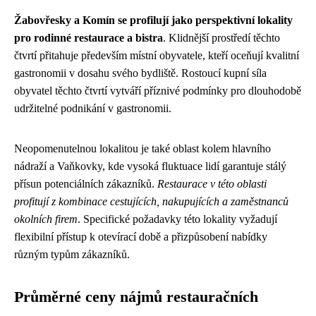
Žabovřesky a Komín se profilují jako perspektivní lokality
pro rodinné restaurace a bistra
. Klidnější prostředí těchto
čtvrtí přitahuje především místní obyvatele, kteří oceňují kvalitní
gastronomii v dosahu svého bydliště. Rostoucí kupní síla
obyvatel těchto čtvrtí vytváří příznivé podmínky pro dlouhodobě
udržitelné podnikání v gastronomii.
Neopomenutelnou lokalitou je také oblast kolem hlavního
nádraží a Vaňkovky, kde vysoká fluktuace lidí garantuje stálý
přísun potenciálních zákazníků.
Restaurace v této oblasti
profitují z kombinace cestujících, nakupujících a zaměstnanců
okolních firem
. Specifické požadavky této lokality vyžadují
flexibilní přístup k otevírací době a přizpůsobení nabídky
různým typům zákazníků.
Průměrné ceny nájmů restauračních