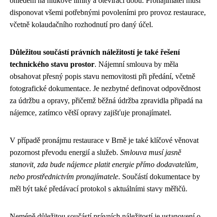
ohledem na hlukové limity a otevírací dobu. Pronajímatel musí
disponovat všemi potřebnými povoleními pro provoz restaurace,
včetně kolaudačního rozhodnutí pro daný účel.
Důležitou součástí právních náležitostí je také řešení
technického stavu prostor
. Nájemní smlouva by měla
obsahovat přesný popis stavu nemovitosti při předání, včetně
fotografické dokumentace. Je nezbytné definovat odpovědnost
za údržbu a opravy, přičemž běžná údržba zpravidla připadá na
nájemce, zatímco větší opravy zajišťuje pronajímatel.
V případě pronájmu restaurace v Brně je také klíčové věnovat
pozornost převodu energií a služeb.
Smlouva musí jasně
stanovit, zda bude nájemce platit energie přímo dodavatelům,
nebo prostřednictvím pronajímatele
. Součástí dokumentace by
měl být také předávací protokol s aktuálními stavy měřičů.
Neméně důležitou součástí právních náležitostí je ustanovení o