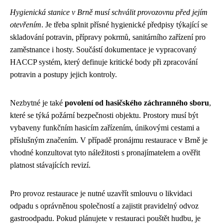
Hygienická stanice v Brně musí schválit provozovnu před jejím
otevřením
. Je třeba splnit přísné hygienické předpisy týkající se
skladování potravin, přípravy pokrmů, sanitárního zařízení pro
zaměstnance i hosty. Součástí dokumentace je vypracovaný
HACCP systém, který definuje kritické body při zpracování
potravin a postupy jejich kontroly.
Nezbytné je také
povolení od hasičského záchranného sboru
,
které se týká požární bezpečnosti objektu. Prostory musí být
vybaveny funkčním hasicím zařízením, únikovými cestami a
příslušným značením. V případě pronájmu restaurace v Brně je
vhodné konzultovat tyto náležitosti s pronajímatelem a ověřit
platnost stávajících revizí.
Pro provoz restaurace je nutné uzavřít smlouvu o likvidaci
odpadu s oprávněnou společností a zajistit pravidelný odvoz
gastroodpadu. Pokud plánujete v restauraci pouštět hudbu, je