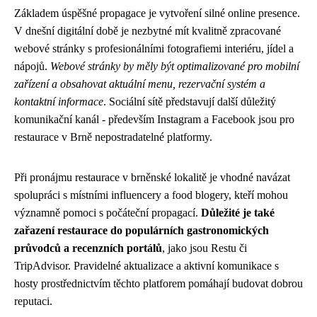
Základem úspěšné propagace je vytvoření silné online presence.
V dnešní digitální době je nezbytné mít kvalitně zpracované
webové stránky s profesionálními fotografiemi interiéru, jídel a
nápojů.
Webové stránky by měly být optimalizované pro mobilní
zařízení a obsahovat aktuální menu, rezervační systém a
kontaktní informace
. Sociální sítě představují další důležitý
komunikační kanál - především Instagram a Facebook jsou pro
restaurace v Brně nepostradatelné platformy.
Při pronájmu restaurace v brněnské lokalitě je vhodné navázat
spolupráci s místními influencery a food blogery, kteří mohou
významně pomoci s počáteční propagací.
Důležité je také
zařazení restaurace do populárních gastronomických
průvodců a recenzních portálů
, jako jsou Restu či
TripAdvisor. Pravidelné aktualizace a aktivní komunikace s
hosty prostřednictvím těchto platforem pomáhají budovat dobrou
reputaci.