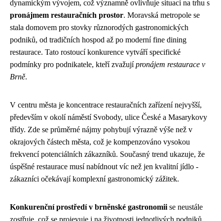
dynamickým vývojem, což významně ovlivňuje situaci na trhu s
pronájmem restauračních prostor
. Moravská metropole se
stala domovem pro stovky různorodých gastronomických
podniků, od tradičních hospod až po moderní fine dining
restaurace. Tato rostoucí konkurence vytváří specifické
podmínky pro podnikatele, kteří zvažují
pronájem restaurace v
Brně
.
V centru města je koncentrace restauračních zařízení nejvyšší,
především v okolí náměstí Svobody, ulice České a Masarykovy
třídy. Zde se průměrné nájmy pohybují výrazně výše než v
okrajových částech města, což je kompenzováno vysokou
frekvencí potenciálních zákazníků. Současný trend ukazuje, že
úspěšné restaurace musí nabídnout víc než jen kvalitní jídlo -
zákazníci očekávají komplexní gastronomický zážitek.
Konkurenční prostředí v brněnské gastronomii
se neustále
zostřuje, což se projevuje i na životnosti jednotlivých podniků.