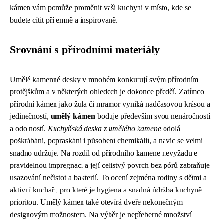
kámen vám pomůže proměnit vaši kuchyni v místo, kde se
budete cítit příjemně a inspirovaně.
Srovnání s přírodními materiály
Umělé kamenné desky v mnohém konkurují svým přírodním
protějškům a v některých ohledech je dokonce předčí. Zatímco
přírodní kámen jako žula či mramor vyniká nadčasovou krásou a
jedinečností,
umělý kámen
boduje především svou nenáročností
a odolností.
Kuchyňská deska z umělého kamene
odolá
poškrábání, popraskání i působení chemikálií, a navíc se velmi
snadno udržuje. Na rozdíl od přírodního kamene nevyžaduje
pravidelnou impregnaci a její celistvý povrch bez pórů zabraňuje
usazování nečistot a bakterií. To ocení zejména rodiny s dětmi a
aktivní kuchaři, pro které je hygiena a snadná údržba kuchyně
prioritou. Umělý kámen také otevírá dveře nekonečným
designovým možnostem. Na výběr je nepřeberné množství