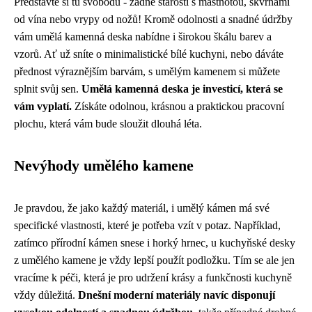
Představte si tu svobodu - žádné starosti s mastnotou, skvrnami
od vína nebo vrypy od nožů! Kromě odolnosti a snadné údržby
vám umělá kamenná deska nabídne i širokou škálu barev a
vzorů. Ať už sníte o minimalistické bílé kuchyni, nebo dáváte
přednost výraznějším barvám, s umělým kamenem si můžete
splnit svůj sen.
Umělá kamenná deska je investicí, která se
vám vyplatí.
Získáte odolnou, krásnou a praktickou pracovní
plochu, která vám bude sloužit dlouhá léta.
Nevýhody umělého kamene
Je pravdou, že jako každý materiál, i umělý kámen má své
specifické vlastnosti, které je potřeba vzít v potaz. Například,
zatímco přírodní kámen snese i horký hrnec, u kuchyňské desky
z umělého kamene je vždy lepší použít podložku. Tím se ale jen
vracíme k péči, která je pro udržení krásy a funkčnosti kuchyně
vždy důležitá.
Dnešní moderní materiály navíc disponují