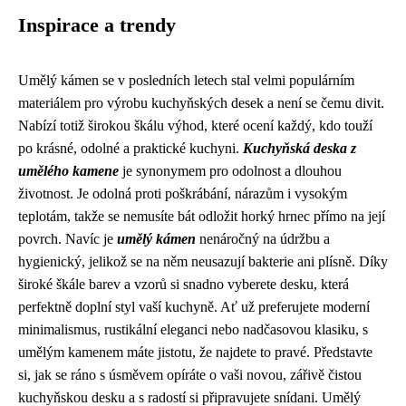
Inspirace a trendy
Umělý kámen se v posledních letech stal velmi populárním
materiálem pro výrobu kuchyňských desek a není se čemu divit.
Nabízí totiž širokou škálu výhod, které ocení každý, kdo touží
po krásné, odolné a praktické kuchyni.
Kuchyňská deska z
umělého kamene
je synonymem pro odolnost a dlouhou
životnost. Je odolná proti poškrábání, nárazům i vysokým
teplotám, takže se nemusíte bát odložit horký hrnec přímo na její
povrch. Navíc je
umělý kámen
nenáročný na údržbu a
hygienický, jelikož se na něm neusazují bakterie ani plísně. Díky
široké škále barev a vzorů si snadno vyberete desku, která
perfektně doplní styl vaší kuchyně. Ať už preferujete moderní
minimalismus, rustikální eleganci nebo nadčasovou klasiku, s
umělým kamenem máte jistotu, že najdete to pravé. Představte
si, jak se ráno s úsměvem opíráte o vaši novou, zářivě čistou
kuchyňskou desku a s radostí si připravujete snídani. Umělý