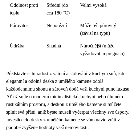
Odolnost proti
Střední (do
Velmi vysoká
teplu
cca 180 °C)
Pórovitost
Neporézní
Může být pórovitý
(závisí na typu)
Údržba
Snadná
Náročnější (může
vyžadovat impregnaci)
Představte si tu radost z vaření a stolování v kuchyni snů, kde
elegantní a odolná deska z umělého kamene odolá
každodennímu shonu a zároveň dodá vaší kuchyni punc luxusu.
Ať už sníte o moderní minimalistické kuchyni nebo útulném
rustikálním prostoru, s deskou z umělého kamene si můžete
splnit svá přání, aniž byste museli vyčerpat všechny své úspory.
Investice do desky z umělého kamene se vám navíc vrátí v
podobě zvýšené hodnoty vaší nemovitosti.