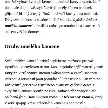
umožní vybrat si z nepřeberného množství barev a vzorů, které
dokonale doplní váš styl. Navíc je umělý kámen na dotek
příjemně hladký a teplý, čímž dodá vaší kuchyni na útulnosti.
Díky své odolnosti a snadné údržbě vám
kuchyňská deska z
umělého kamene
bude dělat radost po mnoho let a stane se tak
srdcem vašeho domova.
Druhy umělého kamene
Svět umělých kamenů nabízí nepřeberné možnosti pro vaši
vysněnou kuchyňskou desku. Mezi nejoblíbenější materiály patří
akrylát
, který vyniká širokou škálou barev a vzorů, snadnou
údržbou a odolností proti poškrábání. Představte si, jak vám po
zářivě bílé
,
perleťově lesklé
nebo
dramaticky černé
desce z
akrylátu s lehkostí klouže po ruce, zatímco připravujete vaše
oblíbená jídla. Další skvělou volbou je
křemenný kámen
, který
v sobě spojuje krásu přírodního kamene s odolností a