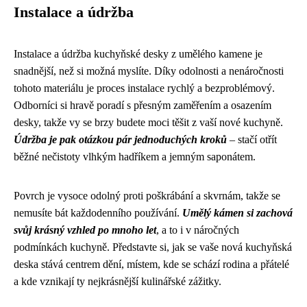
Instalace a údržba
Instalace a údržba kuchyňské desky z umělého kamene je
snadnější, než si možná myslíte. Díky odolnosti a nenáročnosti
tohoto materiálu je proces instalace rychlý a bezproblémový.
Odborníci si hravě poradí s přesným zaměřením a osazením
desky, takže vy se brzy budete moci těšit z vaší nové kuchyně.
Údržba je pak otázkou pár jednoduchých kroků
– stačí otřít
běžné nečistoty vlhkým hadříkem a jemným saponátem.
Povrch je vysoce odolný proti poškrábání a skvrnám, takže se
nemusíte bát každodenního používání.
Umělý kámen si zachová
svůj krásný vzhled po mnoho let
, a to i v náročných
podmínkách kuchyně. Představte si, jak se vaše nová kuchyňská
deska stává centrem dění, místem, kde se schází rodina a přátelé
a kde vznikají ty nejkrásnější kulinářské zážitky.