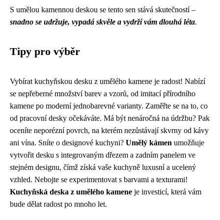
S umělou kamennou deskou se tento sen stává skutečností –
snadno se udržuje, vypadá skvěle a vydrží vám dlouhá léta
.
Tipy pro výběr
Vybírat kuchyňskou desku z umělého kamene je radost! Nabízí
se nepřeberné množství barev a vzorů, od imitací přírodního
kamene po moderní jednobarevné varianty. Zaměřte se na to, co
od pracovní desky očekáváte. Má být nenáročná na údržbu? Pak
oceníte neporézní povrch, na kterém nezůstávají skvrny od kávy
ani vína. Sníte o designové kuchyni?
Umělý kámen
umožňuje
vytvořit desku s integrovaným dřezem a zadním panelem ve
stejném designu, čímž získá vaše kuchyně luxusní a ucelený
vzhled. Nebojte se experimentovat s barvami a texturami!
Kuchyňská deska z umělého kamene
je investicí, která vám
bude dělat radost po mnoho let.