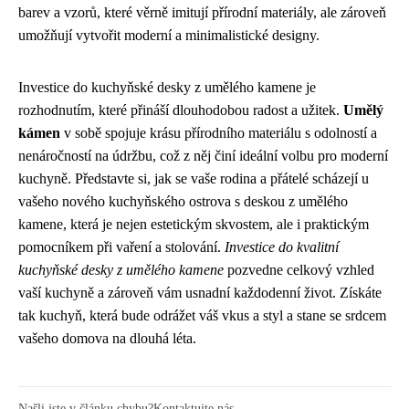
barev a vzorů, které věrně imitují přírodní materiály, ale zároveň
umožňují vytvořit moderní a minimalistické designy.
Investice do kuchyňské desky z umělého kamene je
rozhodnutím, které přináší dlouhodobou radost a užitek.
Umělý
kámen
v sobě spojuje krásu přírodního materiálu s odolností a
nenáročností na údržbu, což z něj činí ideální volbu pro moderní
kuchyně. Představte si, jak se vaše rodina a přátelé scházejí u
vašeho nového kuchyňského ostrova s deskou z umělého
kamene, která je nejen estetickým skvostem, ale i praktickým
pomocníkem při vaření a stolování.
Investice do kvalitní
kuchyňské desky z umělého kamene
pozvedne celkový vzhled
vaší kuchyně a zároveň vám usnadní každodenní život. Získáte
tak kuchyň, která bude odrážet váš vkus a styl a stane se srdcem
vašeho domova na dlouhá léta.
Našli jste v článku chybu?
Kontaktujte nás