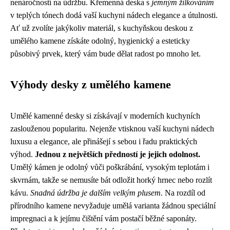
nenáročností na údržbu. Křemenná deska s
jemným žilkováním
v teplých tónech dodá vaší kuchyni nádech elegance a útulnosti.
Ať už zvolíte jakýkoliv materiál, s kuchyňskou deskou z
umělého kamene získáte odolný, hygienický a esteticky
působivý prvek, který vám bude dělat radost po mnoho let.
Výhody desky z umělého kamene
Umělé kamenné desky si získávají v moderních kuchyních
zaslouženou popularitu. Nejenže vtisknou vaší kuchyni nádech
luxusu a elegance, ale přinášejí s sebou i řadu praktických
výhod.
Jednou z největších předností je jejich odolnost.
Umělý kámen je odolný vůči poškrábání, vysokým teplotám i
skvrnám, takže se nemusíte bát odložit horký hrnec nebo rozlít
kávu.
Snadná údržba je dalším velkým plusem.
Na rozdíl od
přírodního kamene nevyžaduje umělá varianta žádnou speciální
impregnaci a k jejímu čištění vám postačí běžné saponáty.