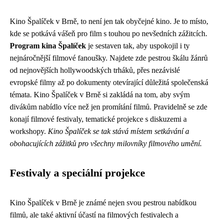
Kino Špalíček v Brně, to není jen tak obyčejné kino. Je to místo,
kde se potkává vášeň pro film s touhou po nevšedních zážitcích.
Program kina Špalíček
je sestaven tak, aby uspokojil i ty
nejnáročnější filmové fanoušky. Najdete zde pestrou škálu žánrů
od nejnovějších hollywoodských trháků, přes nezávislé
evropské filmy až po dokumenty otevírající důležitá společenská
témata. Kino Špalíček v Brně si zakládá na tom, aby svým
divákům nabídlo více než jen promítání filmů. Pravidelně se zde
konají filmové festivaly, tematické projekce s diskuzemi a
workshopy.
Kino Špalíček se tak stává místem setkávání a
obohacujících zážitků pro všechny milovníky filmového umění.
Festivaly a speciální projekce
Kino Špalíček v Brně je známé nejen svou pestrou nabídkou
filmů, ale také aktivní účastí na filmových festivalech a