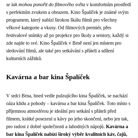
se tak mohou ponořit do filmového světa
v komfortním prostředí
s perfektním zvukem a obrazem. Kino Špalíček je známé svým
programem, který nabízí širokou škálu filmů pro všechny
věkové kategorie a vkusy. Od filmových premiér, přes
festivalové snímky až po projekce pro školy a seniory, každý si
zde najde to své. Kino Špalíček v Brně není jen místem pro
sledování filmů, ale také pro setkávání s přáteli a sdílení
kulturních zážitků.
Kavárna a bar kina Špalíček
V srdci Brna, hned vedle pulzujícího kina Špalíček, se nachází
oáza klidu a pohody – kavárna a bar kina Špalíček. Toto místo s
příjemnou atmosférou je ideální pro setkání s přáteli před
filmem, krátké posezení u kávy po jeho skončení, nebo jen tak,
pro radost z dobré společnosti a lahodných nápojů.
Kavárna a
bar kina Špalíček nabízí široký výběr kvalitních káv, čajů,