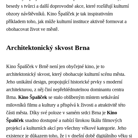
besedy s tvůrci a další doprovodné akce, které rozšiřují kulturní
obzory návštěvníků. Kino Špalíček je tak inspirativním
příkladem toho, jak může kulturní instituce aktivně formovat a
obohacovat život ve městě.
Architektonický skvost Brna
Kino Špalíček v Brně není jen obyčejné kino, je to
architektonický skvost, který obohacuje kulturní scénu města.
Jeho unikátní design, propojující historické prvky s moderní
architekturou, z něj činí nepřehlédnutelnou dominantu centra
Brna.
Kino Špalíček
se stalo oblíbeným místem setkávání
milovníků filmu a kultury a přispívá k živosti a atraktivitě této
části města. Díky své poloze v samém srdci Brna je
Kino
Špalíček
snadno dostupné a nabízí širokou škálu filmových
projekcí a kulturních akcí pro všechny věkové kategorie. Jeho
existence je důkazem toho, že i v dnešní době digitálního věku si