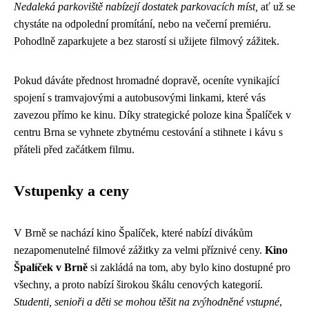
Nedaleká parkoviště nabízejí dostatek parkovacích míst,
ať už se
chystáte na odpolední promítání, nebo na večerní premiéru.
Pohodlně zaparkujete a bez starostí si užijete filmový zážitek.
Pokud dáváte přednost hromadné dopravě, oceníte vynikající
spojení s tramvajovými a autobusovými linkami, které vás
zavezou přímo ke kinu. Díky strategické poloze kina Špalíček v
centru Brna se vyhnete zbytnému cestování a stihnete i kávu s
přáteli před začátkem filmu.
Vstupenky a ceny
V Brně se nachází kino Špalíček, které nabízí divákům
nezapomenutelné filmové zážitky za velmi příznivé ceny.
Kino
Špalíček v Brně
si zakládá na tom, aby bylo kino dostupné pro
všechny, a proto nabízí širokou škálu cenových kategorií.
Studenti, senioři a děti se mohou těšit na zvýhodněné vstupné
,