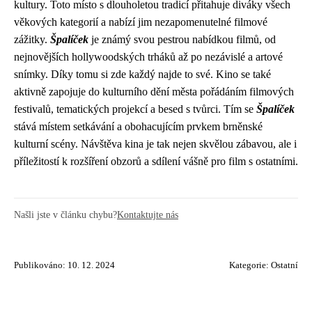
kultury. Toto místo s dlouholetou tradicí přitahuje diváky všech
věkových kategorií a nabízí jim nezapomenutelné filmové
zážitky.
Špalíček
je známý svou pestrou nabídkou filmů, od
nejnovějších hollywoodských trháků až po nezávislé a artové
snímky. Díky tomu si zde každý najde to své. Kino se také
aktivně zapojuje do kulturního dění města pořádáním filmových
festivalů, tematických projekcí a besed s tvůrci. Tím se
Špalíček
stává místem setkávání a obohacujícím prvkem brněnské
kulturní scény. Návštěva kina je tak nejen skvělou zábavou, ale i
příležitostí k rozšíření obzorů a sdílení vášně pro film s ostatními.
Našli jste v článku chybu?
Kontaktujte nás
Publikováno: 10. 12. 2024
Kategorie:
Ostatní