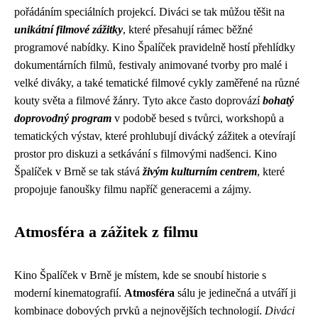
pořádáním speciálních projekcí. Diváci se tak můžou těšit na
unikátní filmové zážitky
, které přesahují rámec běžné
programové nabídky. Kino Špalíček pravidelně hostí přehlídky
dokumentárních filmů, festivaly animované tvorby pro malé i
velké diváky, a také tematické filmové cykly zaměřené na různé
kouty světa a filmové žánry. Tyto akce často doprovází
bohatý
doprovodný program
v podobě besed s tvůrci, workshopů a
tematických výstav, které prohlubují divácký zážitek a otevírají
prostor pro diskuzi a setkávání s filmovými nadšenci. Kino
Špalíček v Brně se tak stává
živým kulturním centrem
, které
propojuje fanoušky filmu napříč generacemi a zájmy.
Atmosféra a zážitek z filmu
Kino Špalíček v Brně je místem, kde se snoubí historie s
moderní kinematografií.
Atmosféra
sálu je jedinečná a utváří ji
kombinace dobových prvků a nejnovějších technologií.
Diváci