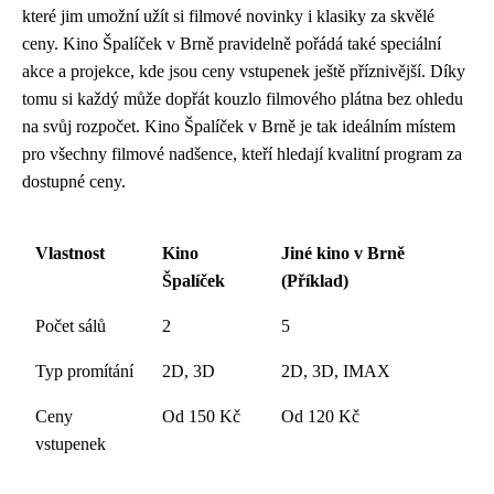
které jim umožní užít si filmové novinky i klasiky za skvělé
ceny. Kino Špalíček v Brně pravidelně pořádá také speciální
akce a projekce, kde jsou ceny vstupenek ještě příznivější. Díky
tomu si každý může dopřát kouzlo filmového plátna bez ohledu
na svůj rozpočet. Kino Špalíček v Brně je tak ideálním místem
pro všechny filmové nadšence, kteří hledají kvalitní program za
dostupné ceny.
Vlastnost
Kino
Jiné kino v Brně
Špalíček
(Příklad)
Počet sálů
2
5
Typ promítání
2D, 3D
2D, 3D, IMAX
Ceny
Od 150 Kč
Od 120 Kč
vstupenek