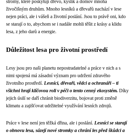
stromy, které poskytují dřevo, kyslík a domov mnoha
živočišným druhům. Mnoho lesníků a dřevařů nachází v lese
nejen práci, ale i vášeň a životní poslání. Jsou to právě oni, kdo
se starají o to, abychom se i nadále mohli těšit z krásy a klidu
lesa, z jeho darů a energie.
Důležitost lesa pro životní prostředí
Lesy jsou pro naši planetu nepostradatelné a práce v nich a s
nimi spojená má zásadní význam pro udržení zdravého
životního prostředí.
Lesníci, dřevaři, vědci a ochranáři – ti
všichni hrají klíčovou roli v péči o tento cenný ekosystém.
Díky
jejich úsilí se daří chránit biodiverzitu, bojovat proti změně
klimatu a zajišťovat udržitelné využívání lesních zdrojů.
Práce v lese není jen těžká dřina, ale i poslání.
Lesníci se starají
o obnovu lesa, sázejí nové stromky a chrání les před škůdci a