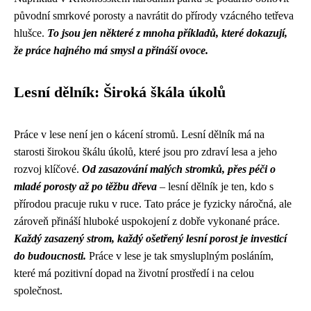
původní smrkové porosty a navrátit do přírody vzácného tetřeva
hlušce.
To jsou jen některé z mnoha příkladů, které dokazují,
že práce hajného má smysl a přináší ovoce.
Lesní dělník: Široká škála úkolů
Práce v lese není jen o kácení stromů. Lesní dělník má na
starosti širokou škálu úkolů, které jsou pro zdraví lesa a jeho
rozvoj klíčové.
Od zasazování malých stromků, přes péči o
mladé porosty až po těžbu dřeva
– lesní dělník je ten, kdo s
přírodou pracuje ruku v ruce. Tato práce je fyzicky náročná, ale
zároveň přináší hluboké uspokojení z dobře vykonané práce.
Každý zasazený strom, každý ošetřený lesní porost je investicí
do budoucnosti.
Práce v lese je tak smysluplným posláním,
které má pozitivní dopad na životní prostředí i na celou
společnost.