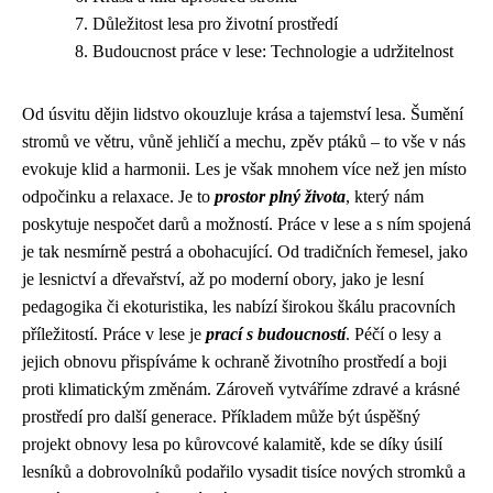
Důležitost lesa pro životní prostředí
Budoucnost práce v lese: Technologie a udržitelnost
Od úsvitu dějin lidstvo okouzluje krása a tajemství lesa. Šumění
stromů ve větru, vůně jehličí a mechu, zpěv ptáků – to vše v nás
evokuje klid a harmonii. Les je však mnohem více než jen místo
odpočinku a relaxace. Je to
prostor plný života
, který nám
poskytuje nespočet darů a možností. Práce v lese a s ním spojená
je tak nesmírně pestrá a obohacující. Od tradičních řemesel, jako
je lesnictví a dřevařství, až po moderní obory, jako je lesní
pedagogika či ekoturistika, les nabízí širokou škálu pracovních
příležitostí. Práce v lese je
prací s budoucností
. Péčí o lesy a
jejich obnovu přispíváme k ochraně životního prostředí a boji
proti klimatickým změnám. Zároveň vytváříme zdravé a krásné
prostředí pro další generace. Příkladem může být úspěšný
projekt obnovy lesa po kůrovcové kalamitě, kde se díky úsilí
lesníků a dobrovolníků podařilo vysadit tisíce nových stromků a