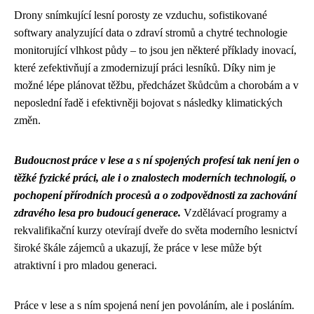
Drony snímkující lesní porosty ze vzduchu, sofistikované
softwary analyzující data o zdraví stromů a chytré technologie
monitorující vlhkost půdy – to jsou jen některé příklady inovací,
které zefektivňují a zmodernizují práci lesníků. Díky nim je
možné lépe plánovat těžbu, předcházet škůdcům a chorobám a v
neposlední řadě i efektivněji bojovat s následky klimatických
změn.
Budoucnost práce v lese a s ní spojených profesí tak není jen o
těžké fyzické práci, ale i o znalostech moderních technologií, o
pochopení přírodních procesů a o zodpovědnosti za zachování
zdravého lesa pro budoucí generace.
Vzdělávací programy a
rekvalifikační kurzy otevírají dveře do světa moderního lesnictví
široké škále zájemců a ukazují, že práce v lese může být
atraktivní i pro mladou generaci.
Práce v lese a s ním spojená není jen povoláním, ale i posláním.