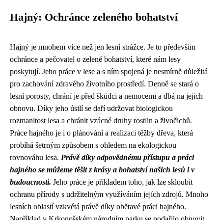
Hajný: Ochránce zeleného bohatství
Hajný je mnohem více než jen lesní strážce. Je to především
ochránce a pečovatel o zelené bohatství, které nám lesy
poskytují. Jeho práce v lese a s ním spojená je nesmírně důležitá
pro zachování zdravého životního prostředí. Denně se stará o
lesní porosty, chrání je před škůdci a nemocemi a dbá na jejich
obnovu. Díky jeho úsilí se daří udržovat biologickou
rozmanitost lesa a chránit vzácné druhy rostlin a živočichů.
Práce hajného je i o plánování a realizaci těžby dřeva, která
probíhá šetrným způsobem s ohledem na ekologickou
rovnováhu lesa.
Právě díky odpovědnému přístupu a práci
hajného se můžeme těšit z krásy a bohatství našich lesů i v
budoucnosti.
Jeho práce je příkladem toho, jak lze skloubit
ochranu přírody s udržitelným využíváním jejích zdrojů. Mnoho
lesních oblastí vzkvétá právě díky obětavé práci hajného.
Například v Krkonošském národním parku se podařilo obnovit