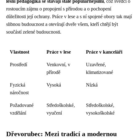
lesní pedagogika se stávají stále populárnějšími
, což svědčí o
rostoucím zájmu o propojení s přírodou a o pochopení
důležitosti její ochrany. Práce v lese a s ní spojené obory tak mají
slibnou budoucnost a otevírají dveře všem, kteří chtějí být
součástí zelené budoucnosti.
Vlastnost
Práce v lese
Práce v kanceláři
Prostředí
Venkovní, v
Uzavřené,
přírodě
klimatizované
Fyzická
Vysoká
Nízká
náročnost
Požadované
Středoškolské,
Středoškolské,
vzdělání
vyučení
vysokoškolské
Dřevorubec: Mezi tradicí a modernou