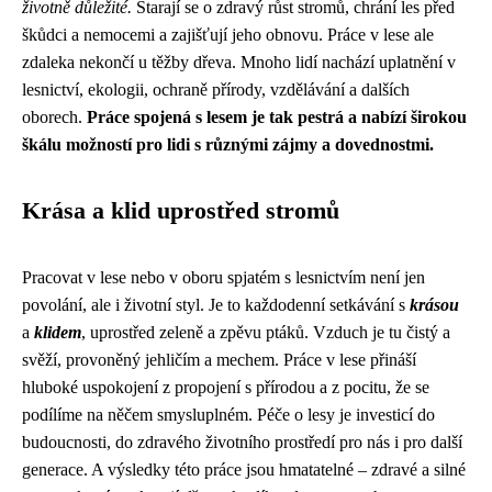
životně důležité.
Starají se o zdravý růst stromů, chrání les před
škůdci a nemocemi a zajišťují jeho obnovu. Práce v lese ale
zdaleka nekončí u těžby dřeva. Mnoho lidí nachází uplatnění v
lesnictví, ekologii, ochraně přírody, vzdělávání a dalších
oborech.
Práce spojená s lesem je tak pestrá a nabízí širokou
škálu možností pro lidi s různými zájmy a dovednostmi.
Krása a klid uprostřed stromů
Pracovat v lese nebo v oboru spjatém s lesnictvím není jen
povolání, ale i životní styl. Je to každodenní setkávání s
krásou
a
klidem
, uprostřed zeleně a zpěvu ptáků. Vzduch je tu čistý a
svěží, provoněný jehličím a mechem. Práce v lese přináší
hluboké uspokojení z propojení s přírodou a z pocitu, že se
podílíme na něčem smysluplném. Péče o lesy je investicí do
budoucnosti, do zdravého životního prostředí pro nás i pro další
generace. A výsledky této práce jsou hmatatelné – zdravé a silné