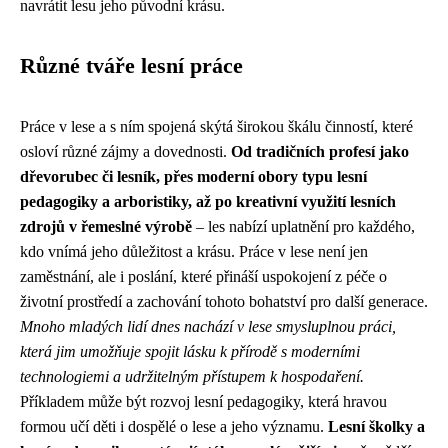
navrátit lesu jeho původní krásu.
Různé tváře lesní práce
Práce v lese a s ním spojená skýtá širokou škálu činností, které
osloví různé zájmy a dovednosti.
Od tradičních profesí jako
dřevorubec či lesník, přes moderní obory typu lesní
pedagogiky a arboristiky, až po kreativní využití lesních
zdrojů v řemeslné výrobě
– les nabízí uplatnění pro každého,
kdo vnímá jeho důležitost a krásu. Práce v lese není jen
zaměstnání, ale i poslání, které přináší uspokojení z péče o
životní prostředí a zachování tohoto bohatství pro další generace.
Mnoho mladých lidí dnes nachází v lese smysluplnou práci,
která jim umožňuje spojit lásku k přírodě s moderními
technologiemi a udržitelným přístupem k hospodaření.
Příkladem může být rozvoj lesní pedagogiky, která hravou
formou učí děti i dospělé o lese a jeho významu.
Lesní školky a