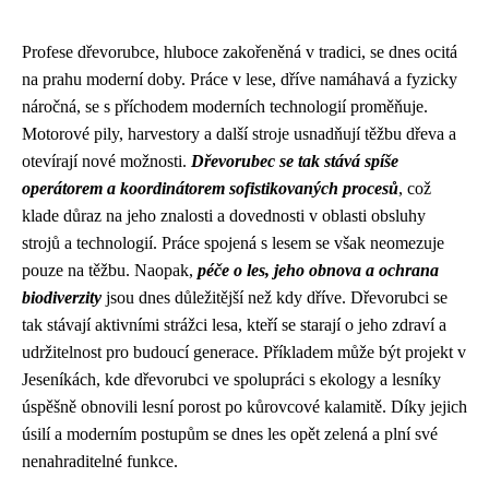
Profese dřevorubce, hluboce zakořeněná v tradici, se dnes ocitá
na prahu moderní doby. Práce v lese, dříve namáhavá a fyzicky
náročná, se s příchodem moderních technologií proměňuje.
Motorové pily, harvestory a další stroje usnadňují těžbu dřeva a
otevírají nové možnosti.
Dřevorubec se tak stává spíše
operátorem a koordinátorem sofistikovaných procesů
, což
klade důraz na jeho znalosti a dovednosti v oblasti obsluhy
strojů a technologií. Práce spojená s lesem se však neomezuje
pouze na těžbu. Naopak,
péče o les, jeho obnova a ochrana
biodiverzity
jsou dnes důležitější než kdy dříve. Dřevorubci se
tak stávají aktivními strážci lesa, kteří se starají o jeho zdraví a
udržitelnost pro budoucí generace. Příkladem může být projekt v
Jeseníkách, kde dřevorubci ve spolupráci s ekology a lesníky
úspěšně obnovili lesní porost po kůrovcové kalamitě. Díky jejich
úsilí a moderním postupům se dnes les opět zelená a plní své
nenahraditelné funkce.