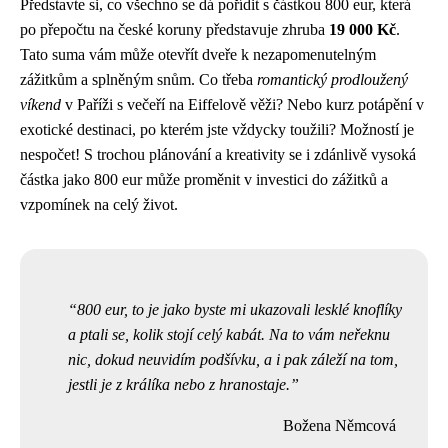
Představte si, co všechno se dá pořídit s částkou 800 eur, která
po přepočtu na české koruny představuje zhruba
19 000 Kč
.
Tato suma vám může otevřít dveře k nezapomenutelným
zážitkům a splněným snům. Co třeba
romantický prodloužený
víkend
v Paříži s večeří na Eiffelově věži? Nebo kurz potápění v
exotické destinaci, po kterém jste vždycky toužili? Možností je
nespočet! S trochou plánování a kreativity se i zdánlivě vysoká
částka jako 800 eur může proměnit v investici do zážitků a
vzpomínek na celý život.
800 eur, to je jako byste mi ukazovali lesklé knoflíky
a ptali se, kolik stojí celý kabát. Na to vám neřeknu
nic, dokud neuvidím podšívku, a i pak záleží na tom,
jestli je z králíka nebo z hranostaje.
Božena Němcová