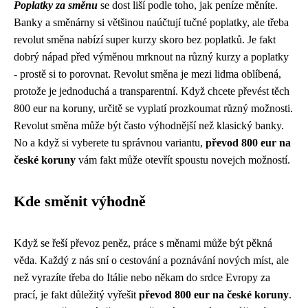
Poplatky za směnu
se dost liší podle toho, jak peníze měníte.
Banky a směnárny si většinou naúčtují tučné poplatky, ale třeba
revolut směna
nabízí super kurzy skoro bez poplatků. Je fakt
dobrý nápad před výměnou mrknout na různý kurzy a poplatky
- prostě si to porovnat. Revolut směna je mezi lidma oblíbená,
protože je jednoduchá a transparentní. Když chcete převést těch
800 eur na koruny, určitě se vyplatí prozkoumat různý možnosti.
Revolut směna může být často výhodnější než klasický banky.
No a když si vyberete tu správnou variantu,
převod 800 eur na
české koruny
vám fakt může otevřít spoustu novejch možností.
Kde směnit výhodně
Když se řeší převoz peněz, práce s měnami může být pěkná
věda. Každý z nás sní o cestování a poznávání nových míst, ale
než vyrazíte třeba do Itálie nebo někam do srdce Evropy za
prací, je fakt důležitý vyřešit
převod 800 eur na české koruny
.