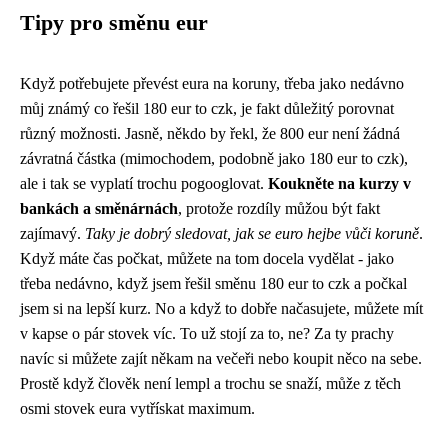
Tipy pro směnu eur
Když potřebujete převést eura na koruny, třeba jako nedávno
můj známý co řešil 180 eur to czk, je fakt důležitý porovnat
různý možnosti. Jasně, někdo by řekl, že 800 eur není žádná
závratná částka (mimochodem,
podobně jako 180 eur to czk
),
ale i tak se vyplatí trochu pogooglovat.
Koukněte na kurzy v
bankách a směnárnách
, protože rozdíly můžou být fakt
zajímavý.
Taky je dobrý sledovat, jak se euro hejbe vůči koruně
.
Když máte čas počkat, můžete na tom docela vydělat - jako
třeba nedávno, když jsem řešil směnu 180 eur to czk a počkal
jsem si na lepší kurz. No a když to dobře načasujete, můžete mít
v kapse o pár stovek víc. To už stojí za to, ne? Za ty prachy
navíc si můžete zajít někam na večeři nebo koupit něco na sebe.
Prostě když člověk není lempl a trochu se snaží, může z těch
osmi stovek eura vytřískat maximum.