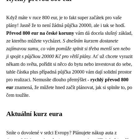
Když máte v ruce 800 eur, je to fakt super začátek pro vaše
plány! Jasně že to není žádná
půjčka 20000
, ale i tak se hodí.
Převod 800 eur na české koruny
vám dá docela slušný základ,
ze kterého můžete vycházet.
S dnešním kurzem dostanete
zajímavou sumu, co vám pomůže splnit si třeba menší sen nebo
ji spojit s půjčkou 20000 Kč pro větší plány.
Ať už chcete vyrazit
někam do světa, pořídit si něco do bytu nebo investovat do sebe,
tahle částka plus případná půjčka 20000 vám dají solidní prostor
pro realizaci. Nemusíte dlouho přemýšlet -
rychlý převod 800
eur
znamená, že můžete hned začít plánovat, jak si splníte to, po
čem toužíte.
Aktuální kurz eura
Sníte o dovolené v srdci Evropy? Plánujete nákup auta z