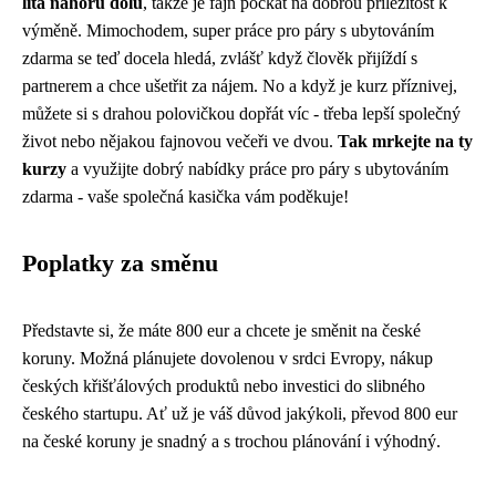
lítá nahoru dolů
, takže je fajn počkat na dobrou příležitost k
výměně. Mimochodem, super
práce pro páry s ubytováním
zdarma
se teď docela hledá, zvlášť když člověk přijíždí s
partnerem a chce ušetřit za nájem. No a když je kurz příznivej,
můžete si s drahou polovičkou dopřát víc - třeba lepší společný
život nebo nějakou fajnovou večeři ve dvou.
Tak mrkejte na ty
kurzy
a využijte dobrý nabídky práce pro páry s ubytováním
zdarma - vaše společná kasička vám poděkuje!
Poplatky za směnu
Představte si, že máte 800 eur a chcete je směnit na české
koruny. Možná plánujete dovolenou v srdci Evropy, nákup
českých křišťálových produktů nebo investici do slibného
českého startupu. Ať už je váš důvod jakýkoli, převod 800 eur
na české koruny je snadný a s trochou plánování i výhodný.