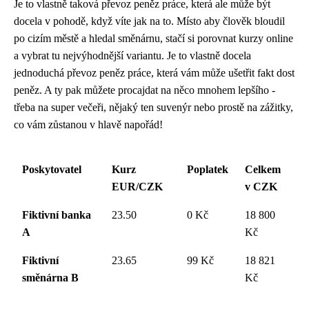
Je to vlastně taková
převoz peněz práce
, která ale může být
docela v pohodě, když víte jak na to. Místo aby člověk bloudil
po cizím městě a hledal směnárnu, stačí si porovnat kurzy online
a vybrat tu nejvýhodnější variantu. Je to vlastně docela
jednoduchá převoz peněz práce, která vám může ušetřit fakt dost
peněz. A ty pak můžete procajdat na něco mnohem lepšího -
třeba na super večeři, nějaký ten suvenýr nebo prostě na zážitky,
co vám zůstanou v hlavě napořád!
Poskytovatel
Kurz
Poplatek
Celkem
EUR/CZK
v CZK
Fiktivní banka
23.50
0 Kč
18 800
A
Kč
Fiktivní
23.65
99 Kč
18 821
směnárna B
Kč