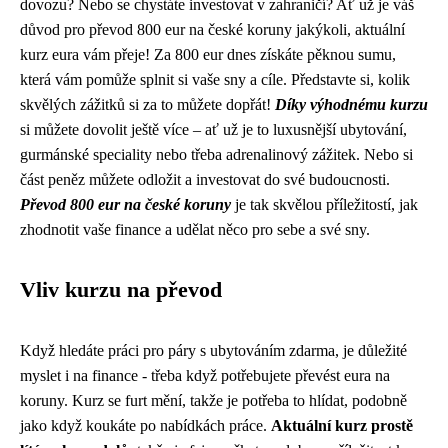
dovozu? Nebo se chystáte investovat v zahraničí? Ať už je váš
důvod pro převod 800 eur na české koruny jakýkoli, aktuální
kurz eura vám přeje! Za 800 eur dnes získáte pěknou sumu,
která vám pomůže splnit si vaše sny a cíle. Představte si, kolik
skvělých zážitků si za to můžete dopřát!
Díky výhodnému kurzu
si můžete dovolit ještě více – ať už je to luxusnější ubytování,
gurmánské speciality nebo třeba adrenalinový zážitek. Nebo si
část peněz můžete odložit a investovat do své budoucnosti.
Převod 800 eur na české koruny
je tak skvělou příležitostí, jak
zhodnotit vaše finance a udělat něco pro sebe a své sny.
Vliv kurzu na převod
Když hledáte práci pro páry s ubytováním zdarma, je důležité
myslet i na finance - třeba když potřebujete převést eura na
koruny. Kurz se furt mění, takže je potřeba to hlídat, podobně
jako když koukáte po nabídkách práce.
Aktuální kurz prostě