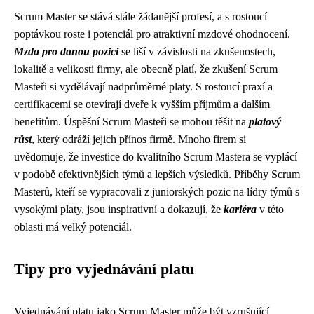
Scrum Master se stává stále žádanější profesí, a s rostoucí
poptávkou roste i potenciál pro atraktivní mzdové ohodnocení.
Mzda pro danou pozici
se liší v závislosti na zkušenostech,
lokalitě a velikosti firmy, ale obecně platí, že zkušení Scrum
Masteři si vydělávají nadprůměrné platy. S rostoucí praxí a
certifikacemi se otevírají dveře k vyšším příjmům a dalším
benefitům. Úspěšní Scrum Masteři se mohou těšit na
platový
růst
, který odráží jejich přínos firmě. Mnoho firem si
uvědomuje, že investice do kvalitního Scrum Mastera se vyplácí
v podobě efektivnějších týmů a lepších výsledků. Příběhy Scrum
Masterů, kteří se vypracovali z juniorských pozic na lídry týmů s
vysokými platy, jsou inspirativní a dokazují, že
kariéra
v této
oblasti má velký potenciál.
Tipy pro vyjednávání platu
Vyjednávání platu jako Scrum Master může být vzrušující