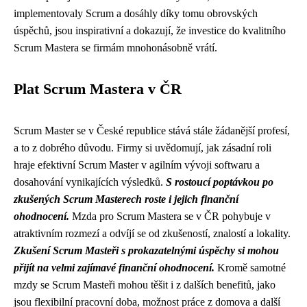
implementovaly Scrum a dosáhly díky tomu obrovských
úspěchů, jsou inspirativní a dokazují, že investice do kvalitního
Scrum Mastera se firmám mnohonásobně vrátí.
Plat Scrum Mastera v ČR
Scrum Master se v České republice stává stále žádanější profesí,
a to z dobrého důvodu. Firmy si uvědomují, jak zásadní roli
hraje efektivní Scrum Master v agilním vývoji softwaru a
dosahování vynikajících výsledků.
S rostoucí poptávkou po
zkušených Scrum Masterech roste i jejich finanční
ohodnocení.
Mzda pro Scrum Mastera se v ČR pohybuje v
atraktivním rozmezí a odvíjí se od zkušeností, znalostí a lokality.
Zkušení Scrum Masteři s prokazatelnými úspěchy si mohou
přijít na velmi zajímavé finanční ohodnocení.
Kromě samotné
mzdy se Scrum Masteři mohou těšit i z dalších benefitů, jako
jsou flexibilní pracovní doba, možnost práce z domova a další