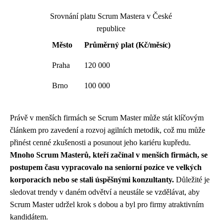
Srovnání platu Scrum Mastera v České
republice
Město
Průměrný plat (Kč/měsíc)
Praha
120 000
Brno
100 000
Právě v menších firmách se Scrum Master může stát klíčovým
článkem pro zavedení a rozvoj agilních metodik, což mu může
přinést cenné zkušenosti a posunout jeho kariéru kupředu.
Mnoho Scrum Masterů, kteří začínal v menších firmách, se
postupem času vypracovalo na seniorní pozice ve velkých
korporacích nebo se stali úspěšnými konzultanty.
Důležité je
sledovat trendy v daném odvětví a neustále se vzdělávat, aby
Scrum Master udržel krok s dobou a byl pro firmy atraktivním
kandidátem.