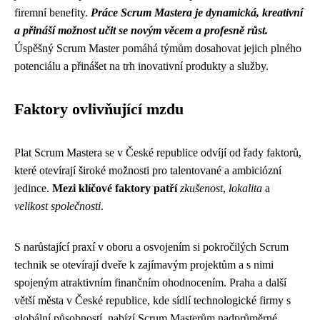
firemní benefity.
Práce Scrum Mastera je dynamická, kreativní
a přináší možnost učit se novým věcem a profesně růst.
Úspěšný Scrum Master pomáhá týmům dosahovat jejich plného
potenciálu a přinášet na trh inovativní produkty a služby.
Faktory ovlivňující mzdu
Plat Scrum Mastera se v České republice odvíjí od řady faktorů,
které otevírají široké možnosti pro talentované a ambiciózní
jedince.
Mezi klíčové faktory patří
zkušenost
,
lokalita
a
velikost společnosti
.
S narůstající praxí v oboru a osvojením si pokročilých Scrum
technik se otevírají dveře k zajímavým projektům a s nimi
spojeným atraktivním finančním ohodnocením. Praha a další
větší města v České republice, kde sídlí technologické firmy s
globální působností, nabízí Scrum Masterům nadprůměrné