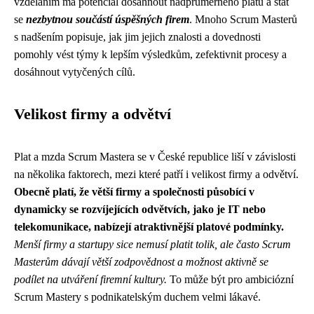
vzděláním má potenciál dosáhnout nadprůměrného platu a stát
se
nezbytnou součástí úspěšných firem
. Mnoho Scrum Masterů
s nadšením popisuje, jak jim jejich znalosti a dovednosti
pomohly vést týmy k lepším výsledkům, zefektivnit procesy a
dosáhnout vytyčených cílů.
Velikost firmy a odvětví
Plat a mzda Scrum Mastera se v České republice liší v závislosti
na několika faktorech, mezi které patří i velikost firmy a odvětví.
Obecně platí, že větší firmy a společnosti působící v
dynamicky se rozvíjejících odvětvích, jako je IT nebo
telekomunikace, nabízejí atraktivnější platové podmínky.
Menší firmy a startupy sice nemusí platit tolik, ale často Scrum
Masterům dávají větší zodpovědnost a možnost aktivně se
podílet na utváření firemní kultury.
To může být pro ambiciózní
Scrum Mastery s podnikatelským duchem velmi lákavé.