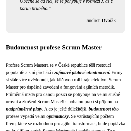
Obecně se dá říci, že se pohybuje v rozmezí X až Y
korun hrubého.
Jindřich Dvořák
Budoucnost profese Scrum Master
Profese Scrum Mastera se v České republice těší rostoucí
popularitě a s ní přichází i
zajímavé platové ohodnocení
. Firmy
si stále více uvědomují, jak klíčovou roli hraje efektivní Scrum
Master pro úspěšné zavedení a fungování agilních metodik.
Průměrná mzda pro danou pozici se pohybuje na velmi slušné
úrovni a zkušení Scrum Masteři s bohatou praxí si přijdou na
nadprůměrné platy
. A co je ještě důležitější,
budoucnost
této
profese vypadá velmi
optimisticky
. Se vzrůstajícím počtem
firem, které se rozhodnou pro agilní transformaci, bude poptávka
po kvalifikovaných Scrum Masterech i nadále stoupat. To s