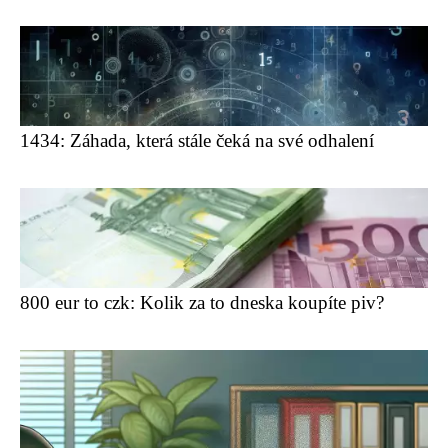
1434: Záhada, která stále čeká na své odhalení
800 eur to czk: Kolik za to dneska koupíte piv?