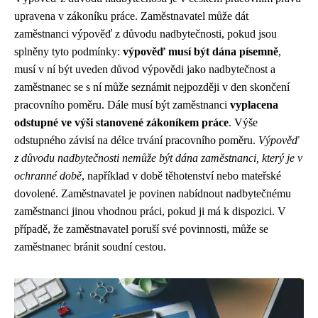
upravena v zákoníku práce. Zaměstnavatel může dát
zaměstnanci výpověď z důvodu nadbytečnosti, pokud jsou
splněny tyto podmínky:
výpověď musí být dána písemně
,
musí v ní být uveden důvod výpovědi jako nadbytečnost a
zaměstnanec se s ní může seznámit nejpozději v den skončení
pracovního poměru. Dále musí být zaměstnanci
vyplacena
odstupné ve výši stanovené zákoníkem práce
. Výše
odstupného závisí na délce trvání pracovního poměru.
Výpověď
z důvodu nadbytečnosti nemůže být dána zaměstnanci, který je v
ochranné době
, například v době těhotenství nebo mateřské
dovolené. Zaměstnavatel je povinen nabídnout nadbytečnému
zaměstnanci jinou vhodnou práci, pokud ji má k dispozici. V
případě, že zaměstnavatel poruší své povinnosti, může se
zaměstnanec bránit soudní cestou.