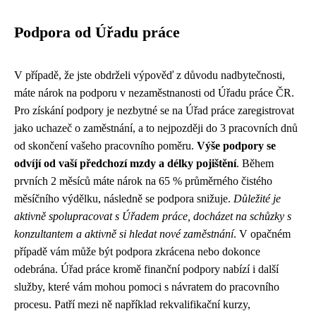
Podpora od Úřadu práce
V případě, že jste obdrželi výpověď z důvodu nadbytečnosti,
máte nárok na podporu v nezaměstnanosti od Úřadu práce ČR.
Pro získání podpory je nezbytné se na Úřad práce zaregistrovat
jako uchazeč o zaměstnání, a to nejpozději do 3 pracovních dnů
od skončení vašeho pracovního poměru.
Výše podpory se
odvíjí od vaší předchozí mzdy a délky pojištění
. Během
prvních 2 měsíců máte nárok na 65 % průměrného čistého
měsíčního výdělku, následně se podpora snižuje.
Důležité je
aktivně spolupracovat s Úřadem práce, docházet na schůzky s
konzultantem a aktivně si hledat nové zaměstnání
. V opačném
případě vám může být podpora zkrácena nebo dokonce
odebrána. Úřad práce kromě finanční podpory nabízí i další
služby, které vám mohou pomoci s návratem do pracovního
procesu. Patří mezi ně například rekvalifikační kurzy,