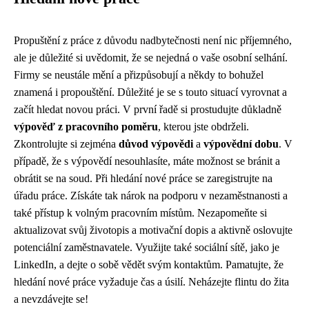
Propuštění z práce z důvodu nadbytečnosti není nic příjemného,
ale je důležité si uvědomit, že se nejedná o vaše osobní selhání.
Firmy se neustále mění a přizpůsobují a někdy to bohužel
znamená i propouštění. Důležité je se s touto situací vyrovnat a
začít hledat novou práci. V první řadě si prostudujte důkladně
výpověď z pracovního poměru
, kterou jste obdrželi.
Zkontrolujte si zejména
důvod výpovědi
a
výpovědní dobu
. V
případě, že s výpovědí nesouhlasíte, máte možnost se bránit a
obrátit se na soud. Při hledání nové práce se zaregistrujte na
úřadu práce. Získáte tak nárok na podporu v nezaměstnanosti a
také přístup k volným pracovním místům. Nezapomeňte si
aktualizovat svůj životopis a motivační dopis a aktivně oslovujte
potenciální zaměstnavatele. Využijte také sociální sítě, jako je
LinkedIn, a dejte o sobě vědět svým kontaktům. Pamatujte, že
hledání nové práce vyžaduje čas a úsilí. Neházejte flintu do žita
a nevzdávejte se!