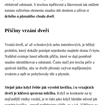
efektivně odstranit. S trochou trpělivosti a šikovnosti tak můžete
tomuto rušivému elementu snadno dát sbohem a užívat si
tichého a plynulého chodu dveří
.
Příčiny vrzání dveří
Vrzání dveří, ať už vchodových nebo interiérových, je běžný
problém, který dokáže potrápit nejednoho majitele domu či bytu.
Naštěstí existuje hned několik příčin, které se dají poměrně
snadno identifikovat a odstranit. Často stačí jen trocha péče a
správné údržby, aby se dveře přestaly ozývat nepříjemným
zvukem a opět se pohybovaly tiše a plynule.
Stejně jako když řešíte jak vyrobit lavičku, i u vrzajících
dveří je klíčová správná údržba.
Když se kouknete na ty
nejčastější viníky vrzání, je to fakt jako když
hledáte návod jak
vyrobit lavičku
- prostě potřebujete vědět, co a jak. Většinou za