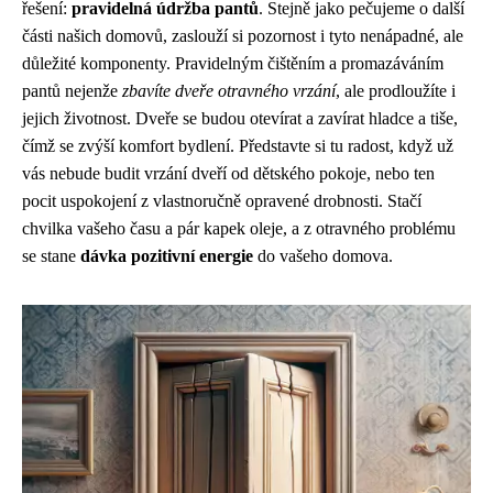
řešení:
pravidelná údržba pantů
. Stejně jako pečujeme o další
části našich domovů, zaslouží si pozornost i tyto nenápadné, ale
důležité komponenty. Pravidelným čištěním a promazáváním
pantů nejenže
zbavíte dveře otravného vrzání
, ale prodloužíte i
jejich životnost. Dveře se budou otevírat a zavírat hladce a tiše,
čímž se zvýší komfort bydlení. Představte si tu radost, když už
vás nebude budit vrzání dveří od dětského pokoje, nebo ten
pocit uspokojení z vlastnoručně opravené drobnosti. Stačí
chvilka vašeho času a pár kapek oleje, a z otravného problému
se stane
dávka pozitivní energie
do vašeho domova.