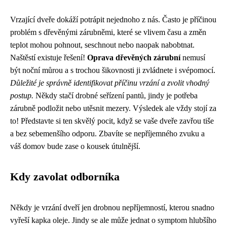
Vrzající dveře dokáží potrápit nejednoho z nás. Často je příčinou
problém s dřevěnými zárubněmi, které se vlivem času a změn
teplot mohou pohnout, seschnout nebo naopak nabobtnat.
Naštěstí existuje řešení!
Oprava dřevěných zárubní
nemusí
být noční můrou a s trochou šikovnosti ji zvládnete i svépomocí.
Důležité je správně identifikovat příčinu vrzání a zvolit vhodný
postup.
Někdy stačí drobné seřízení pantů, jindy je potřeba
zárubně podložit nebo utěsnit mezery. Výsledek ale vždy stojí za
to! Představte si ten skvělý pocit, když se vaše dveře zavřou tiše
a bez sebemenšího odporu. Zbavíte se nepříjemného zvuku a
váš domov bude zase o kousek útulnější.
Kdy zavolat odborníka
Někdy je vrzání dveří jen drobnou nepříjemností, kterou snadno
vyřeší kapka oleje. Jindy se ale může jednat o symptom hlubšího