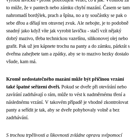
to může, že v pantech nebo zámku chybí mazání. Časem se tam
nahromadí bordýlek, prach a špína, no a ty součástky se pak o
sebe dřou a dělají ten otravnej zvuk. Ale nebojte, je to podobně
snadný jako když víte jak vyrobit lavičku - stačí vzít nějaký
dobrý mazivo, třeba technickou vazelínu, silikonovej olej nebo
grafit. Pak už jen kápnete trochu na panty a do zámku, párkrát s
dveřma zahejbete tam a zpátky, aby se to mazivo hezky dostalo
všude, kam má.
Kromě nedostatečného mazání může být příčinou vrzání
také špatné seřízení dveří.
Pokud se dveře při otevírání nebo
zavírání zadrhávají o rám, může to vést k nadměrnému tření a
následnému vrzání. V takovém případě je vhodné zkontrolovat
panty a seřídit je tak, aby se dveře pohybovaly volně a bez
zadrhávání.
S trochou trpělivosti a šikovnosti zvládne opravu svépomocí