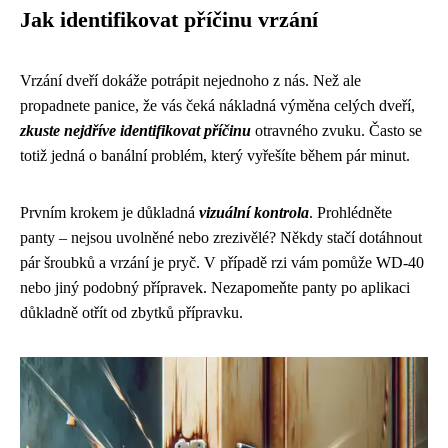
Jak identifikovat příčinu vrzání
Vrzání dveří dokáže potrápit nejednoho z nás. Než ale
propadnete panice, že vás čeká nákladná výměna celých dveří,
zkuste nejdříve identifikovat příčinu
otravného zvuku. Často se
totiž jedná o banální problém, který vyřešíte během pár minut.
Prvním krokem je důkladná
vizuální kontrola
. Prohlédněte
panty – nejsou uvolněné nebo zrezivělé? Někdy stačí dotáhnout
pár šroubků a vrzání je pryč. V případě rzi vám pomůže WD-40
nebo jiný podobný přípravek. Nezapomeňte panty po aplikaci
důkladně otřít od zbytků přípravku.