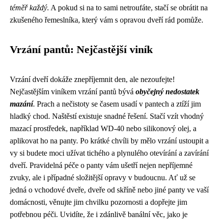
téměř každý.
A pokud si na to sami netroufáte, stačí se obrátit na
zkušeného řemeslníka, který vám s opravou dveří rád pomůže.
Vrzání pantů: Nejčastější viník
Vrzání dveří dokáže znepříjemnit den, ale nezoufejte!
Nejčastějším viníkem vrzání pantů bývá
obyčejný nedostatek
mazání
. Prach a nečistoty se časem usadí v pantech a ztíží jim
hladký chod. Naštěstí existuje snadné řešení. Stačí vzít vhodný
mazací prostředek, například WD-40 nebo silikonový olej, a
aplikovat ho na panty. Po krátké chvíli by mělo vrzání ustoupit a
vy si budete moci užívat tichého a plynulého otevírání a zavírání
dveří. Pravidelná péče o panty vám ušetří nejen nepříjemné
zvuky, ale i případné složitější opravy v budoucnu. Ať už se
jedná o vchodové dveře, dveře od skříně nebo jiné panty ve vaší
domácnosti, věnujte jim chvilku pozornosti a dopřejte jim
potřebnou péči. Uvidíte, že i zdánlivě banální věc, jako je