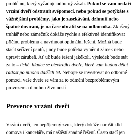
problému, který vyžaduje odborný zásah.
Pokud se vám nedaří
vrzání dveří odstranit svépomocí, nebo pokud se potýkáte s
vážnějšími problémy, jako je zasekávání, drhnutí nebo
špatné dovírání, je na čase obrátit se na odborníka.
Zkušený
truhlář nebo zámečník dokáže rychle a efektivně identifikovat
příčinu problému a navrhnout optimální řešení. Možná bude
stačit seřízení pantů, jindy bude potřeba vyměnit zámek nebo
upravit zárubeň. Ať už bude řešení jakékoli, výsledek bude stát
za to –
tiché, hladce se otevírající dveře, které vám budou dělat
radost po mnoho dalších let
. Nebojte se investovat do odborné
pomoci, vaše dveře se vám za to odmění bezproblémovým
provozem a dlouhou životností.
Prevence vrzání dveří
Vrzání dveří, ten nepříjemný zvuk, který dokáže narušit klid
domova i kanceláře, má naštěstí snadné řešení. Často stačí jen