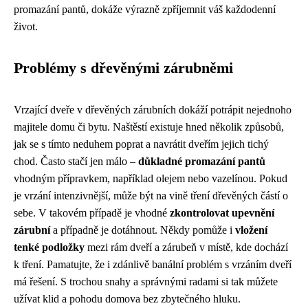
promazání pantů, dokáže výrazně zpříjemnit váš každodenní
život.
Problémy s dřevěnými zárubněmi
Vrzající dveře v dřevěných zárubních dokáží potrápit nejednoho
majitele domu či bytu. Naštěstí existuje hned několik způsobů,
jak se s tímto neduhem poprat a navrátit dveřím jejich tichý
chod. Často stačí jen málo –
důkladné promazání pantů
vhodným přípravkem, například olejem nebo vazelínou. Pokud
je vrzání intenzivnější, může být na vině tření dřevěných částí o
sebe. V takovém případě je vhodné
zkontrolovat upevnění
zárubní
a případně je dotáhnout. Někdy pomůže i
vložení
tenké podložky
mezi rám dveří a zárubeň v místě, kde dochází
k tření. Pamatujte, že i zdánlivě banální problém s vrzáním dveří
má řešení. S trochou snahy a správnými radami si tak můžete
užívat klid a pohodu domova bez zbytečného hluku.