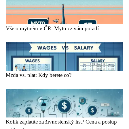
Vše o mýtném v ČR: Myto.cz vám poradí
Mzda vs. plat: Kdy berete co?
Kolik zaplatíte za živnostenský list? Cena a postup