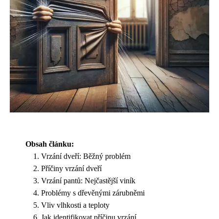
Obsah článku:
Vrzání dveří: Běžný problém
Příčiny vrzání dveří
Vrzání pantů: Nejčastější viník
Problémy s dřevěnými zárubněmi
Vliv vlhkosti a teploty
Jak identifikovat příčinu vrzání