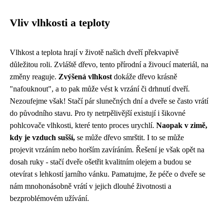
Vliv vlhkosti a teploty
Vlhkost a teplota hrají v životě našich dveří překvapivě
důležitou roli. Zvláště dřevo, tento přírodní a živoucí materiál, na
změny reaguje.
Zvýšená vlhkost
dokáže dřevo krásně
"nafouknout", a to pak může vést k vrzání či drhnutí dveří.
Nezoufejme však! Stačí pár slunečných dní a dveře se často vrátí
do původního stavu. Pro ty netrpělivější existují i šikovné
pohlcovače vlhkosti, které tento proces urychlí.
Naopak v zimě,
kdy je vzduch sušší,
se může dřevo smrštit. I to se může
projevit vrzáním nebo horším zavíráním. Řešení je však opět na
dosah ruky - stačí dveře ošetřit kvalitním olejem a budou se
otevírat s lehkostí jarního vánku. Pamatujme, že péče o dveře se
nám mnohonásobně vrátí v jejich dlouhé životnosti a
bezproblémovém užívání.