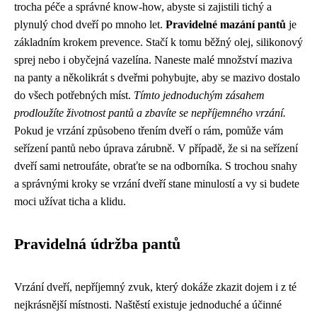
trocha péče a správné know-how, abyste si zajistili tichý a
plynulý chod dveří po mnoho let.
Pravidelné mazání pantů
je
základním krokem prevence. Stačí k tomu běžný olej, silikonový
sprej nebo i obyčejná vazelína. Naneste malé množství maziva
na panty a několikrát s dveřmi pohybujte, aby se mazivo dostalo
do všech potřebných míst.
Tímto jednoduchým zásahem
prodloužíte životnost pantů a zbavíte se nepříjemného vrzání.
Pokud je vrzání způsobeno třením dveří o rám, pomůže vám
seřízení pantů nebo úprava zárubně. V případě, že si na seřízení
dveří sami netroufáte, obraťte se na odborníka. S trochou snahy
a správnými kroky se vrzání dveří stane minulostí a vy si budete
moci užívat ticha a klidu.
Pravidelná údržba pantů
Vrzání dveří, nepříjemný zvuk, který dokáže zkazit dojem i z té
nejkrásnější místnosti. Naštěstí existuje jednoduché a účinné