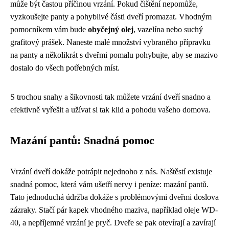
může být častou příčinou vrzání. Pokud čištění nepomůže,
vyzkoušejte panty a pohyblivé části dveří promazat. Vhodným
pomocníkem vám bude
obyčejný olej
, vazelína nebo suchý
grafitový prášek. Naneste malé množství vybraného přípravku
na panty a několikrát s dveřmi pomalu pohybujte, aby se mazivo
dostalo do všech potřebných míst.
S trochou snahy a šikovnosti tak můžete vrzání dveří snadno a
efektivně vyřešit a užívat si tak klid a pohodu vašeho domova.
Mazání pantů: Snadná pomoc
Vrzání dveří dokáže potrápit nejednoho z nás. Naštěstí existuje
snadná pomoc, která vám ušetří nervy i peníze: mazání pantů.
Tato jednoduchá údržba dokáže s problémovými dveřmi doslova
zázraky. Stačí pár kapek vhodného maziva, například oleje WD-
40, a nepříjemné vrzání je pryč. Dveře se pak otevírají a zavírají