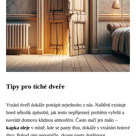
Tipy pro tiché dveře
Vrzání dveří dokáže potrápit nejednoho z nás. Naštěstí existuje
hned několik způsobů, jak tento nepříjemný problém vyřešit a
navrátit domovu klidnou atmosféru. Často stačí jen málo –
kapka oleje
v místě, kde se panty třou, dokáže s vrzáním hotové
divy. Pokud olej nepomůže, zkuste panty dotáhnout