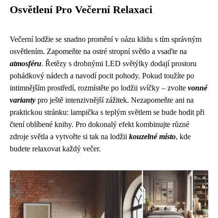
Osvětlení Pro Večerní Relaxaci
Večerní lodžie se snadno promění v oázu klidu s tím správným
osvětlením. Zapomeňte na ostré stropní světlo a vsaďte na
atmosféru
. Řetězy s drobnými LED světýlky dodají prostoru
pohádkový nádech a navodí pocit pohody. Pokud toužíte po
intimnějším prostředí, rozmístěte po lodžii svíčky – zvolte
vonné
varianty
pro ještě intenzivnější zážitek. Nezapomeňte ani na
praktickou stránku: lampička s teplým světlem se bude hodit při
čtení oblíbené knihy. Pro dokonalý efekt kombinujte různé
zdroje světla a vytvořte si tak na lodžii
kouzelné místo
, kde
budete relaxovat každý večer.