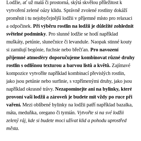
Lodžie, ať už malá či prostorná, skýtá skvělou příležitost k
vytvoření zelené oázy klidu. Správně zvolené rostliny dokáží
proměnit i tu nejobyčejnější lodžii v příjemné místo pro relaxaci
a odpočinek.
Při výběru rostlin na lodžii je důležité zohlednit
světelné podmínky
. Pro slunné lodžie se hodí například
muškáty, petúnie, slunečnice či levandule. Naopak stinné kouty
si zamilují begónie, fuchsie nebo břečťan.
Pro navození
příjemné atmosféry doporučujeme kombinovat různé druhy
rostlin s odlišnou texturou a barvou listů a květů.
Zajímavé
kompozice vytvoříte například kombinací převislých rostlin,
jako jsou petúnie nebo surfinie, s vzpřímenými druhy, jako jsou
například okrasné trávy.
Nezapomínejte ani na bylinky, které
provoní vaši lodžii a zároveň je budete mít vždy po ruce při
vaření.
Mezi oblíbené bylinky na lodžii patří například bazalka,
máta, meduňka, oregano či tymián.
Vytvořte si na své lodžii
zelený ráj, kde si budete moci užívat klid a pohodu uprostřed
města.