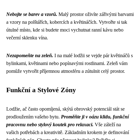
Nebojte se barev a vzorů.
Malý prostor oživíte zářivými barvami
a vzory na polštářích, kobercích a květináčích. Vytvořte si tak
útulné místo, kde si budete moci vychutnat ranní kávu nebo
večerní sklenku vína.
Nezapomeňte na zeleň.
I na malé lodžii se vejde pár květináčů s
bylinkami, květinami nebo popínavými rostlinami. Zeleň vám
pomůže vytvořit příjemnou atmosféru a zútulnit celý prostor.
Funkční a Stylové Zóny
Lodžie, ač často opomíjená, skýtá obrovský potenciál stát se
prodloužením vašeho bytu.
Proměňte ji v oázu klidu, funkční
pracovnu nebo stylový koutek pro relaxaci.
Vše záleží na
vašich potřebách a kreativitě. Základním krokem je definování