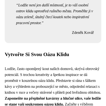
Lodžie není jen další místností, je to váš osobní
ostrov klidu uprostřed rušného města. Proměňte ji v
oázu zeleně, útulný čtecí koutek nebo inspirativní
pracovní prostor.
Zdeněk Kovář
Vytvořte Si Svou Oázu Klidu
Lodžie, často opomíjený kout našich domovů, skrývá obrovský
potenciál. S trochou kreativity a špetkou inspirace se dá
proměnit v kouzelnou oázu klidu. Představte si rána s šálkem
kávy a výhledem na probouzející se město, odpolední relaxaci s
knihou v ruce a večery strávené s přáteli pod hvězdnou oblohou.
Zapomeňte na přeplněné kavárny a hlučné ulice, vaše lodžie
se stane vaší soukromou oázou klidu.
Začněte s výběrem