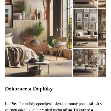
Dekorace a Doplňky
Lodžie, ač mnohdy opomíjená, skýtá ohromný potenciál stát se
zelenou oázou klidu uprostřed ruchu města.
Dekorace a