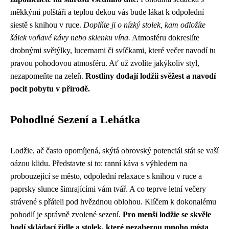
měkkými polštáři a teplou dekou vás bude lákat k odpolední
siestě s knihou v ruce.
Doplňte ji o nízký stolek, kam odložíte
šálek voňavé kávy nebo sklenku vína.
Atmosféru dokreslíte
drobnými světýlky, lucernami či svíčkami, které večer navodí tu
pravou pohodovou atmosféru. Ať už zvolíte jakýkoliv styl,
nezapomeňte na zeleň.
Rostliny dodají lodžii svěžest a navodí
pocit pobytu v přírodě.
Pohodlné Sezení a Lehátka
Lodžie, ač často opomíjená, skýtá obrovský potenciál stát se vaší
oázou klidu. Představte si to: ranní káva s výhledem na
probouzející se město, odpolední relaxace s knihou v ruce a
paprsky slunce šimrajícími vám tvář. A co teprve letní večery
strávené s přáteli pod hvězdnou oblohou. Klíčem k dokonalému
pohodlí je správně zvolené sezení.
Pro menší lodžie se skvěle
hodí skládací židle a stolek, které nezaberou mnoho místa
.