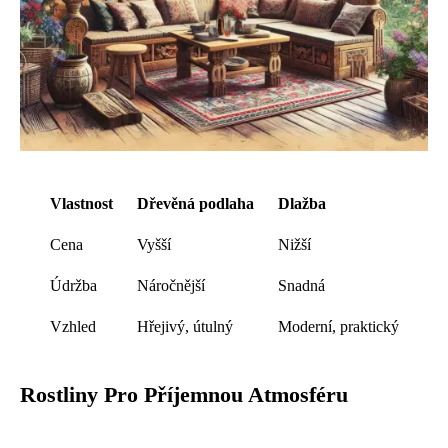
Vlastnost
Dřevěná podlaha
Dlažba
Cena
Vyšší
Nižší
Údržba
Náročnější
Snadná
Vzhled
Hřejivý, útulný
Moderní, praktický
Rostliny Pro Příjemnou Atmosféru