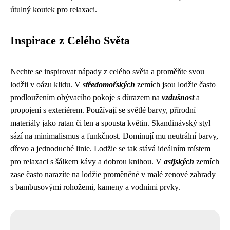
útulný koutek pro relaxaci.
Inspirace z Celého Světa
Nechte se inspirovat nápady z celého světa a proměňte svou
lodžii v oázu klidu. V
středomořských
zemích jsou lodžie často
prodloužením obývacího pokoje s důrazem na
vzdušnost
a
propojení s exteriérem. Používají se světlé barvy, přírodní
materiály jako ratan či len a spousta květin. Skandinávský styl
sází na minimalismus a funkčnost. Dominují mu neutrální barvy,
dřevo a jednoduché linie. Lodžie se tak stává ideálním místem
pro relaxaci s šálkem kávy a dobrou knihou. V
asijských
zemích
zase často narazíte na lodžie proměněné v malé zenové zahrady
s bambusovými rohožemi, kameny a vodními prvky.