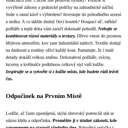
funkčních zón. Chcete zde pěstovat bylinky? Pořiďte si
vyvýšené záhony a praktické poličky na zahradnické náčiní.
Sníte o ranní kávě s výhledem? Investujte do pohodlného sezení
a stolku. A co takhle útulný čtecí koutek? Houpací síť, měkké
polštáře a teplá deka vám zaručí dokonalé pohodlí.
Nebojte se
kombinovat různé materiály a textury.
Dřevo vnese do prostoru
hřejivou atmosféru, kov zase industriální nádech. Textilie dodají
na útulnosti a rostliny oživí každý kout. Pamatujte, že i malé
detaily dokáží velkou změnu. Dekorativní polštáře, svícny,
lucerny a květináče podtrhnou celkový styl vaší lodžie.
Inspirujte se a vytvořte si z lodžie místo, kde budete rádi trávit
čas.
Odpočinek na Prvním Místě
Lodžie, ač často opomíjená, skýtá obrovský potenciál stát se
oázou klidu a odpočinku.
Proměňte ji v útulné zákoutí, kde
zapomenete na starosti všedního dne.
Pohodlná sedačka s