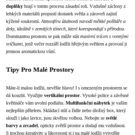
doplňky
hrají v tomto procesu zásadní roli. Vzdušné záclony z
lehkých materiálů propustí dostatek světla a zároveň zajistí
kýžené soukromí.
Atmosféru útulnosti navodí měkké polštáře a
deky, ideálně v zemitých tónech, které korespondují s přírodou.
Dominantou prostoru se pak může stát
masivní svícen s vonnými
svíčkami,
jenž večer rozzáří lodžii hřejivým světlem a provoní ji
jemnou aromatickou vůní.
Tipy Pro Malé Prostory
Máte-li malou lodžii, nevěšte hlavu! I s omezeným prostorem se
dá kouzlit. Využijte
vertikální prostor
. Vysoké police a závěsné
květináče vám uvolní podlahu.
Multifunkční nábytek
je vaším
nejlepším přítelem. Skládací stůl a židle nebo úložný box, který
slouží i jako lavice, jsou skvělou volbou. Nebojte se
světlé
barvy a zrcadel
, opticky zvětší prostor a dodají mu vzdušnost.
S trochou kreativity a šikovnosti si i na malé lodžii vytvoříte