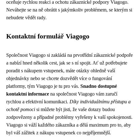
oceňuje rychlou reakci a ochotu zákaznické podpory Viagogo.
Neváhejte se na ně obrátit s jakýmkoliv problémem, se kterým si
nebudete vědět rady.
Kontaktní formulář Viagogo
Společnost Viagogo si zakládá na prvotřídní zákaznické podpoře
a nabízí hned několik cest, jak se s ní spojit. Ať už potřebujete
poradit s nákupem vstupenek, máte otázky ohledně vaší
objednávky nebo se chcete dozvědět více o fungování
platformy, tým Viagogo je tu pro vás.
Snadno dostupné
kontaktní informace
na společnost Viagogo vám zaručí
rychlou a efektivní komunikaci.
Díky individuálnímu přístupu a
ochotě pomoci
si můžete být jisti, že vaše dotazy budou
zodpovězeny a případné problémy vyřešeny k vaší spokojenosti.
Viagogo si váží každého zákazníka a dělá maximum pro to, aby
byl váš zážitek z nákupu vstupenek co nejpříjemnější.