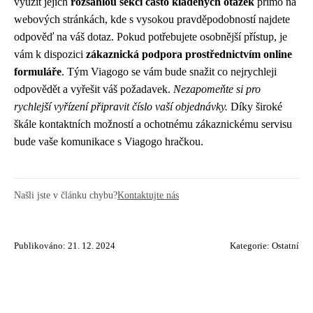
využít jejich
rozsáhlou sekci často kladených otázek
přímo na
webových stránkách, kde s vysokou pravděpodobností najdete
odpověď na váš dotaz. Pokud potřebujete osobnější přístup, je
vám k dispozici
zákaznická podpora prostřednictvím online
formuláře
. Tým Viagogo se vám bude snažit co nejrychleji
odpovědět a vyřešit váš požadavek.
Nezapomeňte si pro
rychlejší vyřízení připravit číslo vaší objednávky.
Díky široké
škále kontaktních možností a ochotnému zákaznickému servisu
bude vaše komunikace s Viagogo hračkou.
Našli jste v článku chybu?
Kontaktujte nás
Publikováno: 21. 12. 2024
Kategorie:
Ostatní