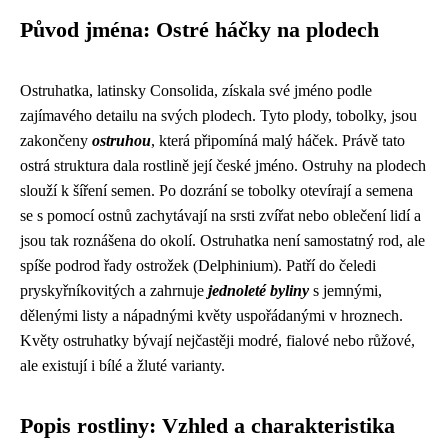
Původ jména: Ostré háčky na plodech
Ostruhatka, latinsky Consolida, získala své jméno podle
zajímavého detailu na svých plodech. Tyto plody, tobolky, jsou
zakončeny
ostruhou
, která připomíná malý háček. Právě tato
ostrá struktura dala rostlině její české jméno. Ostruhy na plodech
slouží k šíření semen. Po dozrání se tobolky otevírají a semena
se s pomocí ostnů zachytávají na srsti zvířat nebo oblečení lidí a
jsou tak roznášena do okolí. Ostruhatka není samostatný rod, ale
spíše podrod řady ostrožek (Delphinium). Patří do čeledi
pryskyřníkovitých a zahrnuje
jednoleté byliny
s jemnými,
dělenými listy a nápadnými květy uspořádanými v hroznech.
Květy ostruhatky bývají nejčastěji modré, fialové nebo růžové,
ale existují i ​​bílé a žluté varianty.
Popis rostliny: Vzhled a charakteristika