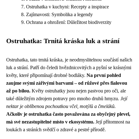
Ostruhatka v kuchyni: Recepty a inspirace
Zajímavosti: Symbolika a legendy
Ochrana a ohrožení: Důležitost biodiverzity
Ostruhatka: Trnitá kráska luk a strání
Ostruhatka, tato trnitá kráska, je neodmyslitelnou součástí našich
luk a strání. Patří do čeledi hvězdnicovitých a pyšní se krásnými
květy, které připomínají drobné bodláky.
Na první pohled
zaujme svými zářivými barvami – od růžové přes fialovou
až po bílou.
Květy ostruhatky jsou nejen pastvou pro oči, ale
také důležitým zdrojem potravy pro mnoho druhů hmyzu.
Její
nektar je oblíbenou pochoutkou včel, motýlů a čmeláků.
Ačkoliv je ostruhatka často považována za obyčejný plevel,
má své nezastupitelné místo v ekosystému.
Její přítomnost na
loukách a stráních svědčí o zdravé a pestré přírodě.