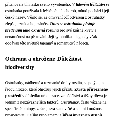
přitahovala tím lásku svého vyvoleného.
V lidovém léčitelství
se
ostruhatka používala k léčbě očních chorob, odtud pochází i její
český název. Věřilo se, že omývání očí odvarem z ostruhatky
zlepšuje zrak a hojí záněty.
Dnes se ostruhatka pěstuje
především jako okrasná rostlina
pro své krásné květy a
nenáročnost na pěstování. Její symbolika a legendy však
dodávají této květině tajemný a romantický nádech.
Ochrana a ohrožení: Důležitost
biodiverzity
Ostruhatky, nádherné a rozmanité druhy rostlin, se potýkají s
řadou hrozeb, které ohrožují jejich přežití.
Ztráta přirozeného
prostředí
v důsledku urbanizace, zemědělství a těžby dřeva je
jedním z nejzávažnějších faktorů.
Ostruhatky
, často vázané na
specifické biotopy, ztrácejí svá stanoviště a s nimi i možnost
prosperovat. Dalším problémem je
šíření invazních druhů
,