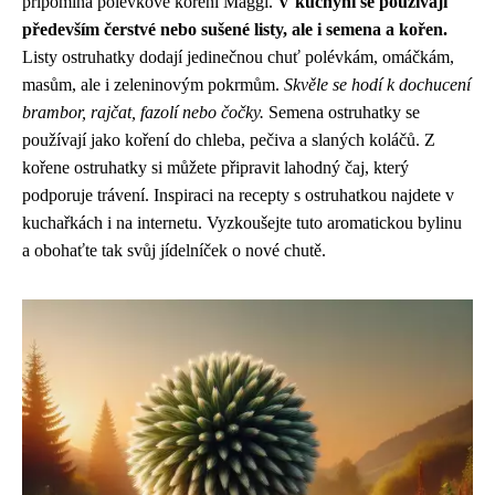
připomíná polévkové koření Maggi.
V kuchyni se používají
především čerstvé nebo sušené listy, ale i semena a kořen.
Listy ostruhatky dodají jedinečnou chuť polévkám, omáčkám,
masům, ale i zeleninovým pokrmům.
Skvěle se hodí k dochucení
brambor, rajčat, fazolí nebo čočky.
Semena ostruhatky se
používají jako koření do chleba, pečiva a slaných koláčů. Z
kořene ostruhatky si můžete připravit lahodný čaj, který
podporuje trávení. Inspiraci na recepty s ostruhatkou najdete v
kuchařkách i na internetu. Vyzkoušejte tuto aromatickou bylinu
a obohaťte tak svůj jídelníček o nové chutě.