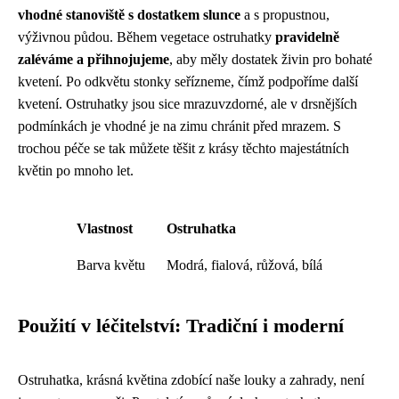
vhodné stanoviště s dostatkem slunce
a s propustnou,
výživnou půdou. Během vegetace ostruhatky
pravidelně
zaléváme a přihnojujeme
, aby měly dostatek živin pro bohaté
kvetení. Po odkvětu stonky seřízneme, čímž podpoříme další
kvetení. Ostruhatky jsou sice mrazuvzdorné, ale v drsnějších
podmínkách je vhodné je na zimu chránit před mrazem. S
trochou péče se tak můžete těšit z krásy těchto majestátních
květin po mnoho let.
Vlastnost
Ostruhatka
Barva květu
Modrá, fialová, růžová, bílá
Použití v léčitelství: Tradiční i moderní
Ostruhatka, krásná květina zdobící naše louky a zahrady, není