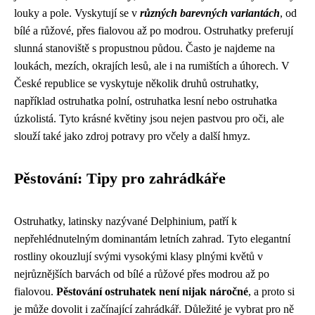
louky a pole. Vyskytují se v
různých barevných variantách
, od
bílé a růžové, přes fialovou až po modrou. Ostruhatky preferují
slunná stanoviště s propustnou půdou. Často je najdeme na
loukách, mezích, okrajích lesů, ale i na rumištích a úhorech. V
České republice se vyskytuje několik druhů ostruhatky,
například ostruhatka polní, ostruhatka lesní nebo ostruhatka
úzkolistá. Tyto krásné květiny jsou nejen pastvou pro oči, ale
slouží také jako zdroj potravy pro včely a další hmyz.
Pěstování: Tipy pro zahrádkáře
Ostruhatky, latinsky nazývané Delphinium, patří k
nepřehlédnutelným dominantám letních zahrad. Tyto elegantní
rostliny okouzlují svými vysokými klasy plnými květů v
nejrůznějších barvách od bílé a růžové přes modrou až po
fialovou.
Pěstování ostruhatek není nijak náročné
, a proto si
je může dovolit i začínající zahrádkář. Důležité je vybrat pro ně