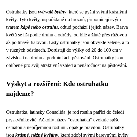
Ostruhatky jsou
vytrvalé byliny
, které se pyšní svými krásnými
květy. Tyto květy, uspořádané do hroznů, připomínají svým
tvarem
kápě nebo ostruhu
, odtud pochází i jejich název. Barva
květů se liší podle druhu a odrůdy, od bílé a žluté přes růžovou
až po tmavě fialovou. Listy ostruhatky jsou obvykle zelené, a to
v různých odstínech. Dorůstají do výšky od 20 do 100 cm v
závislosti na druhu a podmínkách pěstování. Ostruhatky jsou
oblíbené pro svůj atraktivní vzhled a nenáročnost na pěstování.
Výskyt a rozšíření: Kde ostruhatku
najdeme?
Ostruhatka, latinsky Consolida, je rod rostlin patřící do čeledi
pryskyřníkovité. Ačkoliv název "ostruhatka" evokuje spíše
ostnatou a nepříjemnou rostlinu, opak je pravdou. Ostruhatky
jsou
krásné, něžné květiny
, které zdobí svými barevnými květy