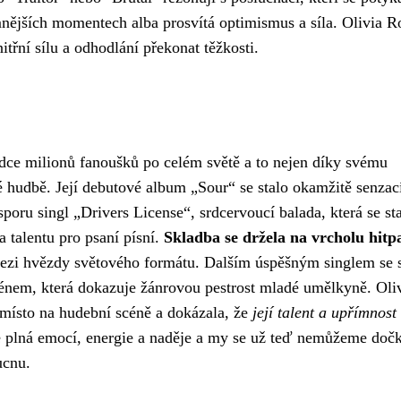
mnějších momentech alba prosvítá optimismus a síla. Olivia R
itřní sílu a odhodlání překonat těžkosti.
rdce milionů fanoušků po celém světě a to nejen díky svému
é hudbě. Její debutové album „Sour“ se stalo okamžitě senzac
sporu singl „Drivers License“, srdcervoucí balada, která se st
 talentu pro psaní písní.
Skladba se držela na vrcholu hitp
mezi hvězdy světového formátu. Dalším úspěšným singlem se s
rénem, která dokazuje žánrovou pestrost mladé umělkyně. Oli
ísto na hudební scéně a dokázala, že
její talent a upřímnost
je plná emocí, energie a naděje a my se už teď nemůžeme dočk
ucnu.