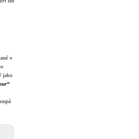
eří sní
dané v
ho
ě jako
our“
toupá