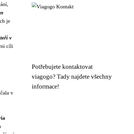
ání,
en
ch je
teří v
mi cíli
Potřebujete kontaktovat
viagogo? Tady najdete všechny
informace!
ačala v
via
a