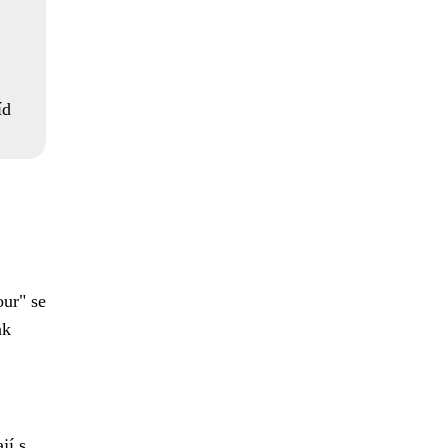
íd
ur" se
ak
jí s