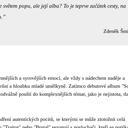
e světem popu, ale její alba? To je teprve začátek cesty, na
u.
Zdeněk Šm
emnějších a syrovějších emocí, ale vždy s nádechem naděje a
ý růst a hloubku mladé umělkyně. Zatímco debutové album "So
dvážně pouští do komplexnějších témat, jako je nejistota, tl
dření autentických pocitů, se kterými se může ztotožnit celá
o "Traitor" nebo "Brutal" rezonují s posluchači, kteří se potýka