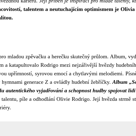
 hvězdnou kariéru.
Její příběh je inspirací pro mladé talenty, kt
covitostí, talentem a neutuchajícím optimismem je Olivia
litou.
pro mladou zpěvačku a herečku skutečný průlom. Album, vy
m a katapultovalo Rodrigo mezi nejzářivější hvězdy hudební
svou upřímností, syrovou emocí a chytlavými melodiemi. Písn
y hymnami generace Z a ovládly hudební žebříčky.
Album „S
lu autentického vyjadřování a schopnost hudby spojovat lidi
alentu, píle a odhodlání Olivie Rodrigo. Její hvězda strmě s
riéry.