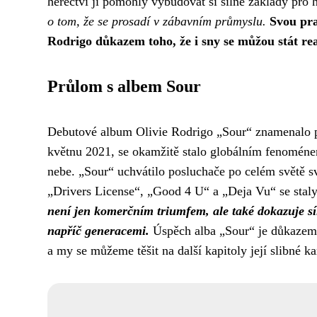
herectví jí pomohly vybudovat si silné základy pro
o tom, že se prosadí v zábavním průmyslu.
Svou pra
Rodrigo důkazem toho, že i sny se můžou stát rea
Průlom s albem Sour
Debutové album Olivie Rodrigo „Sour“ znamenalo 
květnu 2021, se okamžitě stalo globálním fenoméne
nebe. „Sour“ uchvátilo posluchače po celém světě 
„Drivers License“, „Good 4 U“ a „Deja Vu“ se stal
není jen komerčním triumfem, ale také dokazuje sí
napříč generacemi.
Úspěch alba „Sour“ je důkazem t
a my se můžeme těšit na další kapitoly její slibné ka