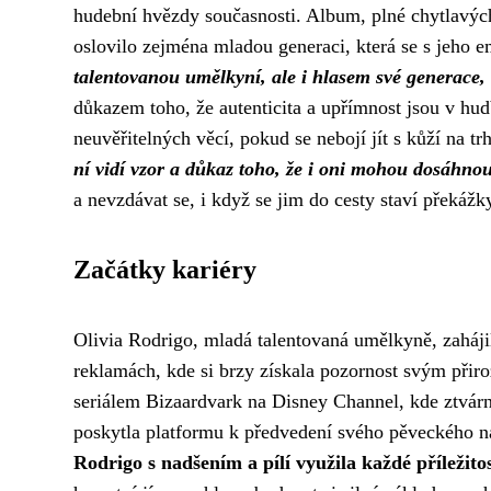
hudební hvězdy současnosti. Album, plné chytlavých
oslovilo zejména mladou generaci, která se s jeho 
talentovanou umělkyní, ale i hlasem své generace, kt
důkazem toho, že autenticita a upřímnost jsou v hud
neuvěřitelných věcí, pokud se nebojí jít s kůží na tr
ní vidí vzor a důkaz toho, že i oni mohou dosáhnou
a nevzdávat se, i když se jim do cesty staví překážk
Začátky kariéry
Olivia Rodrigo, mladá talentovaná umělkyně, zahájila
reklamách, kde si brzy získala pozornost svým přiro
seriálem Bizaardvark na Disney Channel, kde ztvárni
poskytla platformu k předvedení svého pěveckého na
Rodrigo s nadšením a pílí využila každé příležitos