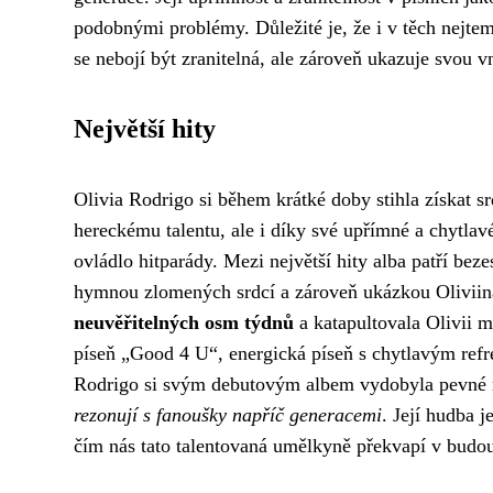
podobnými problémy. Důležité je, že i v těch nejte
se nebojí být zranitelná, ale zároveň ukazuje svou vn
Největší hity
Olivia Rodrigo si během krátké doby stihla získat s
hereckému talentu, ale i díky své upřímné a chytlav
ovládlo hitparády. Mezi největší hity alba patří beze
hymnou zlomených srdcí a zároveň ukázkou Oliviina
neuvěřitelných osm týdnů
a katapultovala Olivii 
píseň „Good 4 U“, energická píseň s chytlavým ref
Rodrigo si svým debutovým albem vydobyla pevné m
rezonují s fanoušky napříč generacemi
. Její hudba 
čím nás tato talentovaná umělkyně překvapí v budo