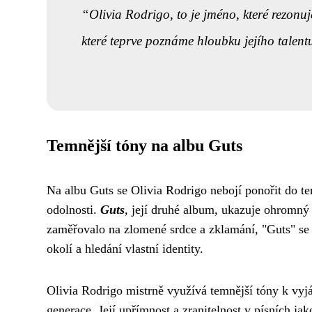
Olivia Rodrigo, to je jméno, které rezonuj
které teprve poznáme hloubku jejího talent
Temnější tóny na albu Guts
Na albu Guts se Olivia Rodrigo nebojí ponořit do t
odolnosti.
Guts
, její druhé album, ukazuje ohromn
zaměřovalo na zlomené srdce a zklamání, "Guts" se o
okolí a hledání vlastní identity.
Olivia Rodrigo mistrně využívá temnější tóny k vyjá
generace. Její upřímnost a zranitelnost v písních jak