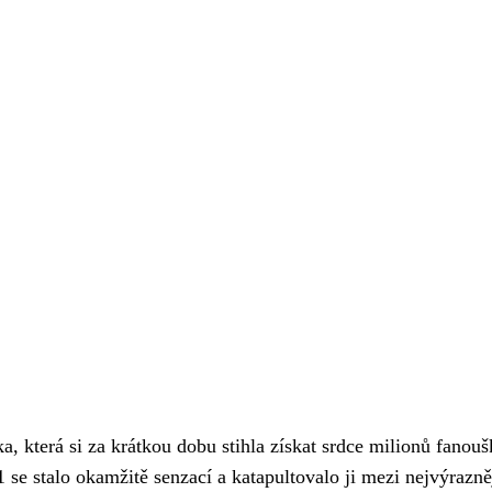
, která si za krátkou dobu stihla získat srdce milionů fanou
 se stalo okamžitě senzací a katapultovalo ji mezi nejvýrazně