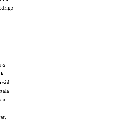
odrigo
í a
ala
arád
tala
via
at,