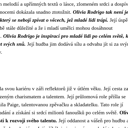
 melodií a upřímných textů o lásce, zlomeném srdci a dospív
emocemi dokázala snadno ztotožnit.
Olivia Rodrigo tak není j
erý se nebojí zpívat o věcech, jež mladé lidi trápí.
Její úspě
bě stále důležité a že i mladí umělci mohou dosáhnout
h.
Olivia Rodrigo je inspirací pro mladé lidi po celém světě, k
t svých snů.
Její hudba jim dodává sílu a odvahu jít si za svý
y.
 svou kariéru v záři reflektorů již v útlém věku. Její cesta z
zeným charismatem a talentem. Její průlomová role přišla se
la Paige, talentovanou zpěvačku a skladatelku. Tato role jí
dání a získání si srdcí milionů fanoušků po celém světě.
Oli
ti k rozvoji svého talentu.
Její oddanost a vášeň pro hudbu 