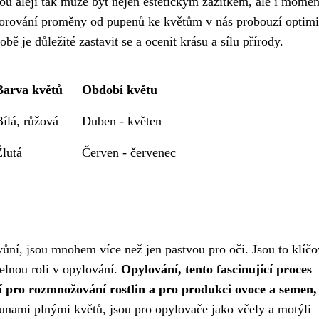
lou alejí tak může být nejen estetickým zážitkem, ale i mome
Pozorování proměny od pupenů ke květům v nás probouzí optim
ě je důležité zastavit se a ocenit krásu a sílu přírody.
Barva květů
Období květu
Bílá, růžová
Duben - květen
Žlutá
Červen - červenec
ůní, jsou mnohem více než jen pastvou pro oči. Jsou to klíčo
telnou roli v opylování.
Opylování, tento fascinující proces
ní pro rozmnožování rostlin a pro produkci ovoce a semen,
unami plnými květů, jsou pro opylovače jako včely a motýli