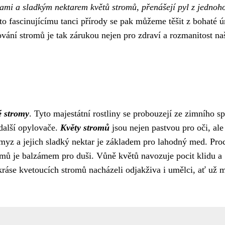
ami a sladkým nektarem květů stromů, přenášejí pyl z jednoh
 fascinujícímu tanci přírody se pak můžeme těšit z bohaté 
ování stromů je tak zárukou nejen pro zdraví a rozmanitost na
é stromy
. Tyto majestátní rostliny se probouzejí ze zimního s
 další opylovače.
Květy stromů
jsou nejen pastvou pro oči, ale 
hmyz a jejich sladký nektar je základem pro lahodný med. Pro
omů je balzámem pro duši. Vůně květů navozuje pocit klidu a
kráse kvetoucích stromů nacházeli odjakživa i umělci, ať už m