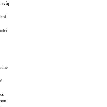
 svůj
lení
estré
padné
tů
ci.
jsou