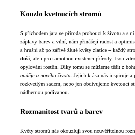
Kouzlo kvetoucích stromů
S příchodem jara se příroda probouzí k životu a s n
záplavy barev a vůní, nám přinášejí radost a optimis
a hrušní až po zářivě žluté květy zlatice – každý s
duši
, ale i pro samotnou existenci přírody. Jsou zd
opylování rostlin. Díky tomu se můžeme těšit z boh
naděje a nového života.
Jejich krása nás inspiruje a
rozkvetlým sadem, nebo jen obdivujeme kvetoucí str
nádhernou podívanou.
Rozmanitost tvarů a barev
Květy stromů nás okouzlují svou neuvěřitelnou rozman