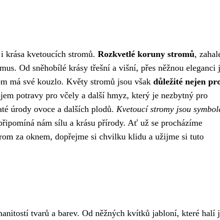
í i krása kvetoucích stromů.
Rozkvetlé koruny stromů
, zahal
mus. Od sněhobílé krásy třešní a višní, přes něžnou eleganci 
trom má své kouzlo. Květy stromů jsou však
důležité nejen pr
rojem potravy pro včely a další hmyz, který je nezbytný pro
até úrody ovoce a dalších plodů.
Kvetoucí stromy jsou symbo
 připomíná nám sílu a krásu přírody. Ať už se procházíme
om za oknem, dopřejme si chvilku klidu a užijme si tuto
itostí tvarů a barev. Od něžných kvítků jabloní, které halí j