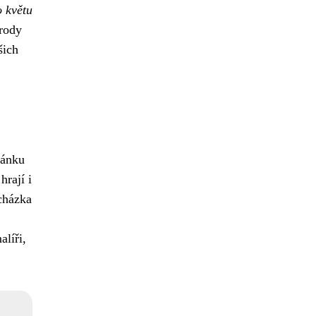
o květu
úrody
šich
pánku
hrají i
cházka
alíři,