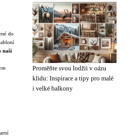
ené do
jabloní
o naši
Proměňte svou lodžii v oázu
lem
klidu: Inspirace a tipy pro malé
i velké balkony
arní