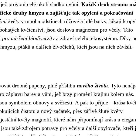
, jež provoní celé okolí sladkou vůní.
Každý druh stromu má
cifické druhy hmyzu a zajišťuje tak opylení a pokračování
ými květy
v mnoha odstínech růžové a bílé barvy, lákají k opy
bohatých květenství, jsou doslova magnetem pro včely. Tato
 pro udržení biodiverzity
a zdraví celého ekosystému. Díky p
hmyzu, ptáků a dalších živočichů, kteří jsou na nich závislí.
vovat drobné pupeny, plné příslibu
nového života
. Tyto nená
pro záplavu barev a vůní, jež brzy promění krajinu kolem nás.
 jsou symbolem obnovy a svěžesti. A pak to přijde – krása kvě
kujících čistotu a nový začátek, přes zářivě žluté květy
jestátní květy magnolií, které nám připomínají krásu a elegan
 jsou také zdrojem potravy pro včely a další opylovače, kteří 