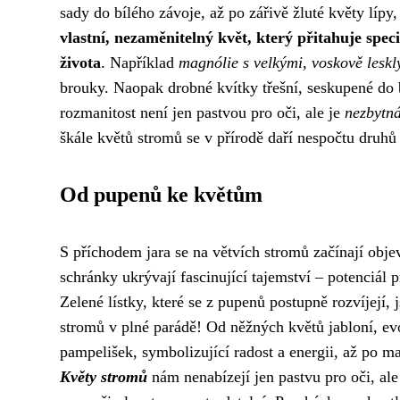
sady do bílého závoje, až po zářivě žluté květy lípy
vlastní, nezaměnitelný květ, který přitahuje spe
života
. Například
magnólie s velkými, voskově leskl
brouky. Naopak drobné kvítky třešní, seskupené do 
rozmanitost není jen pastvou pro oči, ale je
nezbytná
škále květů stromů se v přírodě daří nespočtu druhů 
Od pupenů ke květům
S příchodem jara se na větvích stromů začínají obje
schránky ukrývají fascinující tajemství – potenciál 
Zelené lístky, které se z pupenů postupně rozvíjejí,
stromů v plné parádě! Od něžných květů jabloní, evo
pampelišek, symbolizující radost a energii, až po ma
Květy stromů
nám nenabízejí jen pastvu pro oči, ale