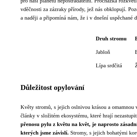
pro naši planetu nepostradatelní. Procházka rozkvet
vděčnosti za zázraky přírody, jež nás obklopují. 
a naději a připomíná nám, že i v dnešní uspěchané dob
Druh stromu
Jabloň
Lípa srdčitá
Důležitost opylování
Květy stromů, s jejich oslnivou krásou a omamnou v
články v složitém ekosystému, které hrají nezastupi
přenosu pylu z květu na květ, je naprosto zásad
kterých jsme závislí.
Stromy, s jejich bohatými kor