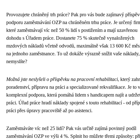
Provozujete chráněný trh práce? Pak pro vás bude zajímavý příspě
podporu zaměstnávání OZP na chráněném trhu práce. Je určený fi
které zaměstnávají víc než 50 % lidí s postižením a mají uzavřenou
dohodu s Úřadem práce. Dostanete 75 % skutečně vynaložených
mzdových nákladů včetně odvodů, maximálně však 13 600 Kč měs
na jednoho zaměstnance. To už dokáže výrazně snížit vaše náklady,
nemyslíte?
Možná jste neslyšeli o příspěvku na pracovní rehabilitaci
, který zah
poradenství, přípravu na práci a specializované rekvalifikace. Je to 
komplexní podpora, která pomáhá lidem s handicapem najít a udržet
práci. Úřad práce hradí náklady spojené s touto rehabilitací - od pří
práci přes úpravy pracoviště až po asistenci.
Zaměstnáváte víc než 25 lidí? Pak vás určitě zajímá povinný podíl
zaměstnávání OZP ve výši 4 %. Splnit ho můžete třemi způsoby: p