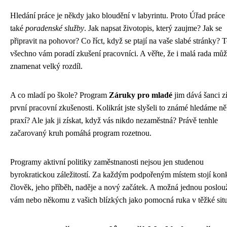
Hledání práce je někdy jako bloudění v labyrintu. Proto Úřad práce 
také
poradenské služby
. Jak napsat životopis, který zaujme? Jak se
připravit na pohovor? Co říct, když se ptají na vaše slabé stránky? 
všechno vám poradí zkušení pracovníci. A věřte, že i malá rada mů
znamenat velký rozdíl.
A co mladí po škole? Program
Záruky pro mladé
jim dává šanci z
první pracovní zkušenosti. Kolikrát jste slyšeli to známé hledáme n
praxí? Ale jak ji získat, když vás nikdo nezaměstná? Právě tenhle
začarovaný kruh pomáhá program rozetnou.
Programy aktivní politiky zaměstnanosti nejsou jen studenou
byrokratickou záležitostí. Za každým podpořeným místem stojí konk
člověk, jeho příběh, naděje a nový začátek. A možná jednou poslouž
vám nebo někomu z vašich blízkých jako pomocná ruka v těžké situ