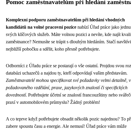
Pomoc zaměstnavatelům při hledání zaměstn
Komplexní podporu zaměstnavatelům při hledání vhodných
kandidátů na volné pracovní pozice
nabízí Úřad práce jako jednu
svých klíčových služeb. Máte volnou pozici a nevíte, kde najít kvali
zaměstnance? Nemusíte se trápit s dlouhým hledáním. Stačí navštívi
nejbližší pobočku a sdělit, koho přesně potřebujete.
Odborníci z Úřadu práce se postarají o vše ostatní. Projdou svou ro
databázi uchazečů a najdou ty, kteří odpovídají vašim představám.
Zaměstnavatelé mohou specifikovat své požadavky velmi detailně, v
požadovaného vzdělání, praxe, jazykových znalostí či specifických
dovedností
. Potřebujete účetní se znalostí francouzštiny nebo svářeč
praxí v automobilovém průmyslu? Žádný problém!
A co teprve když potřebujete obsadit několik pozic najednou? To p
zabere spoustu času a energie. Ale nemusí! Úřad práce vám může