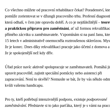
Co všechno můžete od pracovní rehabilitace čekat? Poradenství, kt
pomůže zorientovat se v džungli pracovního trhu. Profesní diagnost
která odhalí, v čem jste opravdu dobří. A co je nejdůležitější –
teore
a praktickou přípravu pro zaměstnání
, ať už formou rekvalifika
přímého zácviku u zaměstnavatele. Vzpomínám si na paní Janu, kte
15 letech v administrativě onemocněla roztroušenou sklerózou. Mysl
že je konec. Dnes díky rekvalifikaci pracuje jako účetní z domova a 
že je spokojenější než kdy dřív.
Úřad práce navíc aktivně spolupracuje se zaměstnavateli. Pomáhá j
upravit pracoviště, zajistit speciální pomůcky nebo asistenci při
zapracování. Není to skvělé? Nemusíte se bát, že by vás někdo odmí
kvůli vašemu handicapu.
Pro ty, kteří potřebují intenzivnější podporu, existuje
podporované
zaměstnávání
. Představte si to jako parťáka, který je s vámi na praco