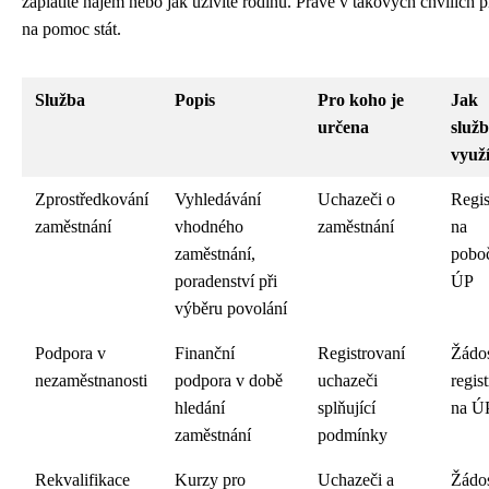
zaplatíte nájem nebo jak uživíte rodinu. Právě v takových chvílích p
na pomoc stát.
Služba
Popis
Pro koho je
Jak
určena
služ
využí
Zprostředkování
Vyhledávání
Uchazeči o
Regis
zaměstnání
vhodného
zaměstnání
na
zaměstnání,
pobo
poradenství při
ÚP
výběru povolání
Podpora v
Finanční
Registrovaní
Žádos
nezaměstnanosti
podpora v době
uchazeči
regist
hledání
splňující
na Ú
zaměstnání
podmínky
Rekvalifikace
Kurzy pro
Uchazeči a
Žádos