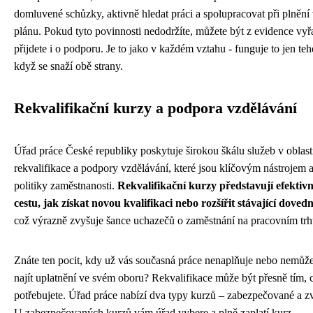
domluvené schůzky, aktivně hledat práci a spolupracovat při plnění
plánu. Pokud tyto povinnosti nedodržíte, můžete být z evidence vyř
přijdete i o podporu. Je to jako v každém vztahu - funguje to jen teh
když se snaží obě strany.
Rekvalifikační kurzy a podpora vzdělávání
Úřad práce České republiky poskytuje širokou škálu služeb v oblast
rekvalifikace a podpory vzdělávání, které jsou klíčovým nástrojem a
politiky zaměstnanosti.
Rekvalifikační kurzy představují efektivn
cestu, jak získat novou kvalifikaci nebo rozšířit stávající dovedn
což výrazně zvyšuje šance uchazečů o zaměstnání na pracovním trh
Znáte ten pocit, kdy už vás současná práce nenaplňuje nebo nemůže
najít uplatnění ve svém oboru? Rekvalifikace může být přesně tím, 
potřebujete. Úřad práce nabízí dva typy kurzů – zabezpečované a z
U zabezpečovaných kurzů vám úřad vybere a plně zaplatí kurz