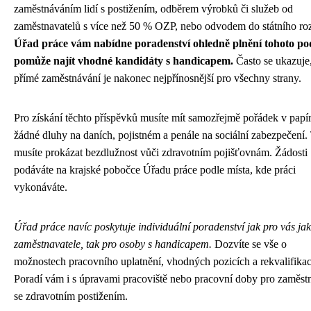
zaměstnáváním lidí s postižením, odběrem výrobků či služeb od
zaměstnavatelů s více než 50 % OZP, nebo odvodem do státního ro
Úřad práce vám nabídne poradenství ohledně plnění tohoto pod
pomůže najít vhodné kandidáty s handicapem.
Často se ukazuje
přímé zaměstnávání je nakonec nejpřínosnější pro všechny strany.
Pro získání těchto příspěvků musíte mít samozřejmě pořádek v papír
žádné dluhy na daních, pojistném a penále na sociální zabezpečení.
musíte prokázat bezdlužnost vůči zdravotním pojišťovnám. Žádosti
podáváte na krajské pobočce Úřadu práce podle místa, kde práci
vykonáváte.
Úřad práce navíc poskytuje individuální poradenství jak pro vás ja
zaměstnavatele, tak pro osoby s handicapem.
Dozvíte se vše o
možnostech pracovního uplatnění, vhodných pozicích a rekvalifikac
Poradí vám i s úpravami pracoviště nebo pracovní doby pro zaměst
se zdravotním postižením.