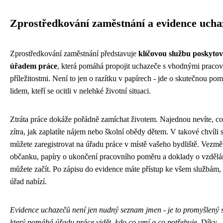
Zprostředkování zaměstnání a evidence ucha
Zprostředkování zaměstnání představuje
klíčovou službu poskyto
úřadem práce
, která pomáhá propojit uchazeče s vhodnými praco
příležitostmi. Není to jen o razítku v papírech - jde o skutečnou po
lidem, kteří se ocitli v nelehké životní situaci.
Ztráta práce dokáže pořádně zamíchat životem. Najednou nevíte, c
zítra, jak zaplatíte nájem nebo školní obědy dětem. V takové chvíli 
můžete zaregistrovat na úřadu práce v místě vašeho bydliště. Vezmět
občanku, papíry o ukončení pracovního poměru a doklady o vzdělán
můžete začít. Po zápisu do evidence máte přístup ke všem službám, 
úřad nabízí.
Evidence uchazečů není jen nudný seznam jmen - je to promyšlený 
který pomáhá úřadu práce vidět, kdo co umí a co potřebuje.
Díky