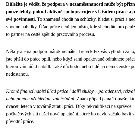
Důležité je vědět, že podpora v nezaměstnanosti může být přiz
pouze tehdy, pokud aktivně spolupracujete s Úřadem práce a p
své povinnosti.
To znamená chodit na schůzky, hledat si práci a ne
vhodné nabídky. Úřad práce není jen místo, kde si chodíte pro peníz
to partner na cestě zpět do pracovního procesu.
Někdy ale na podporu nárok nemáte. Třeba když vás vyhodili za to,
jste přišli do práce opilí, nebo když sami opakovaně odmítnete práci
kterou vám úřad nabídl. Také důchodci nebo lidé na nemocenské p
nedostanou.
Kromě financí nabízí úřad práce i další služby – poradenství, rekval
nebo pomoc při hledání zaměstnání.
Znám případ pana Tomáše, kte
dvaceti letech v továrně ztratil práci. Díky rekvalifikaci na správce
počítačových sítí našel nové uplatnění, které ho navíc začalo bavit v
původní práce.