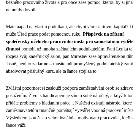
běžného pracovního života a pro obce zase pomoc, kterou by si jin
nemohly dovolit.
Máte nápad na vlastní podnikání, ale chybí vám startovní kapitál? I 
může Úřad práce podat pomocnou ruku.
Příspěvek na zřízení
společensky účelného pracovního místa pro samostatnou výděl
činnost
pomohl už mnoha začínajícím podnikatelům. Paní Lenka ta
rozjela svůj kadeřnický salon, pan Miroslav zase opravárenskou díl
Jasně, není to zadarmo – musíte mít promyšlený podnikatelský zámě
absolvovat příslušný kurz, ale ta šance stojí za to.
Zvláštní pozornost si zaslouží podpora zaměstnávání osob se zdrav
postižením. Život s handicapem je sám o sobě náročný, a když k t
přidáte problémy s hledáním práce... Naštěstí existují nástroje, které
zaměstnavatelům finančně pomáhají vytvářet vhodná pracovní místa
Výsledkem jsou často velmi loajální a motivovaní pracovníci, kteří s
šance váží.