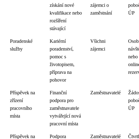
získání nové
zájemci o
pobo
kvalifikace nebo
zaměstnání
ÚP
rozšíření
stávající
Poradenské
Kariérní
Všichni
Osob
služby
poradenství,
zájemci
návšt
pomoc s
nebo
životopisem,
onlin
příprava na
rezer
pohovor
Příspěvek na
Finanční
Zaměstnavatelé
Žádos
zřízení
podpora pro
pobo
pracovního
zaměstnavatele
ÚP
místa
vytvářející nová
pracovní místa
Příspěvek na
Podpora
Zaměstnavatelé
Čtvrt