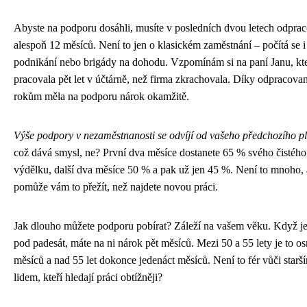
Abyste na podporu dosáhli, musíte v posledních dvou letech odprac
alespoň 12 měsíců. Není to jen o klasickém zaměstnání – počítá se i
podnikání nebo brigády na dohodu. Vzpomínám si na paní Janu, kt
pracovala pět let v účtárně, než firma zkrachovala. Díky odpracov
rokům měla na podporu nárok okamžitě.
Výše podpory v nezaměstnanosti se odvíjí od vašeho předchozího p
což dává smysl, ne? První dva měsíce dostanete 65 % svého čistého
výdělku, další dva měsíce 50 % a pak už jen 45 %. Není to mnoho, 
pomůže vám to přežít, než najdete novou práci.
Jak dlouho můžete podporu pobírat? Záleží na vašem věku. Když j
pod padesát, máte na ni nárok pět měsíců. Mezi 50 a 55 lety je to o
měsíců a nad 55 let dokonce jedenáct měsíců. Není to fér vůči starš
lidem, kteří hledají práci obtížněji?