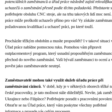
potenciálních zaměstnanců a úřad práce následně zajistí rekvalifika
uchazečů o zaměstnání přesně podle těchto požadavků
. Představte s
potřebujete obsluhu CNC stroje, ale na trhu takových lidí moc není
práce může proškolit uchazeče přímo pro vás! Vy získáte zaměstnan
požadovanou kvalifikací a uchazeč práci, po které touží.
Procházíte těžkým obdobím a musíte propouštět? I v takové situaci
Úřad práce nabídne pomocnou ruku. Pomohou vám připravit
outplacementový program, který usnadní propouštěným zaměstnan
přechod do nového zaměstnání. Vaši bývalí zaměstnanci to ocení a 
pověst jako zaměstnavatele neutrpí.
Zaměstnavatelé mohou také využít služeb úřadu práce při
zaměstnávání cizinců
. V době, kdy je v některých oborech těžké na
české pracovníky, je tato možnost stále důležitější. Nevíte, jak zamě
Ukrajince nebo Filipínce? Potřebujete poradit s pracovními povolen
Obraťte se na Úřad práce, který vám poskytne všechny potřebné
informace a provede vás celým procesem.