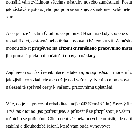
pomáhá vám zvládnout všechny nástrahy nového zaměstnání. Postu
jak získáváte jistotu, jeho podpora se snižuje, až nakonec zvládnete
sami.
A co peníze? I s tím Úřad práce pomůže! Hradí náklady spojené s
rekvalifikací, cestovné nebo třeba ubytování během kurzů. Zaměstn
mohou získat
příspěvek na zřízení chráněného pracovního míst
jim pomáhá překonat počáteční obavy a náklady.
Zajímavou součástí rehabilitace je také
ergodiagnostika
– moderní z
jak zjistit, co zvládnete a co už je nad vaše síly. Není to o omezování
nalezení té správné cesty k vašemu pracovnímu uplatnění.
Víte, co je na pracovní rehabilitaci nejlepší? Nemá žádný časový lim
Trvá tak dlouho, jak potřebujete, a průběžně se přizpůsobuje vašim
měnícím se potřebám. Cílem není vás někam rychle umístit, ale najít
stabilní a dlouhodobé řešení, které vám bude vyhovovat.