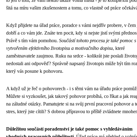
to jen o tom, že vám někdo ukáže volná místa - je to komplexní po
šitá na míru vašim zkušenostem a tomu, co vlastně od práce očekává
Když přijdete na úřad práce, poradce s vámi nejdřív probere, v čem 
dobří a co vám jde. Znáte ten pocit, kdy si nejste jistí svými předno
Právě s tím vám pomohou.
Součástí tohoto procesu je také pomoc s
vytvořením efektivního životopisu a motivačního dopisu
, které
zaměstnavatele zaujmou. Ruku na srdce - kolikrát jste poslali životo
nedostali ani odpověď? Správně napsaný životopis může být tím ro
který vás posune k pohovoru.
A když už je řeč o pohovorech - i s těmi vám na úřadu práce pomůž
Můžete si vyzkoušet, jak takový pohovor probíhá, co říkat a jak rea
na záludné otázky. Pamatujete si na svůj první pracovní pohovor a t
stres, který jste cítili? S dobrou přípravou to příště zvládnete mnohe
Důležitou součástí poradenství je také pomoc s vyhledáváním
vhodných pracovních příležitostí
. Úřad práce má přehled o volný