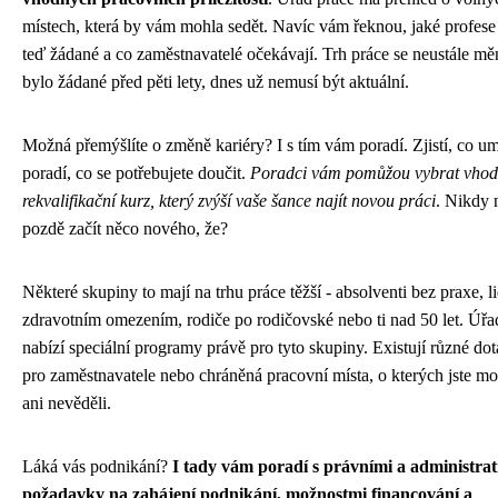
místech, která by vám mohla sedět. Navíc vám řeknou, jaké profese
teď žádané a co zaměstnavatelé očekávají. Trh práce se neustále měn
bylo žádané před pěti lety, dnes už nemusí být aktuální.
Možná přemýšlíte o změně kariéry? I s tím vám poradí. Zjistí, co um
poradí, co se potřebujete doučit.
Poradci vám pomůžou vybrat vho
rekvalifikační kurz, který zvýší vaše šance najít novou práci
. Nikdy 
pozdě začít něco nového, že?
Některé skupiny to mají na trhu práce těžší - absolventi bez praxe, l
zdravotním omezením, rodiče po rodičovské nebo ti nad 50 let. Úřa
nabízí speciální programy právě pro tyto skupiny. Existují různé do
pro zaměstnavatele nebo chráněná pracovní místa, o kterých jste m
ani nevěděli.
Láká vás podnikání?
I tady vám poradí s právními a administrat
požadavky na zahájení podnikání, možnostmi financování a