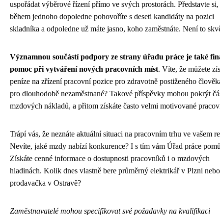
uspořádat výběrové řízení přímo ve svých prostorách. Představte si,
během jednoho dopoledne pohovoříte s deseti kandidáty na pozici
skladníka a odpoledne už máte jasno, koho zaměstnáte. Není to skv
Významnou součástí podpory ze strany úřadu práce je také fin
pomoc při vytváření nových pracovních míst
. Víte, že můžete zí
peníze na zřízení pracovní pozice pro zdravotně postiženého člově
pro dlouhodobě nezaměstnané? Takové příspěvky mohou pokrýt čá
mzdových nákladů, a přitom získáte často velmi motivované pracov
Trápí vás, že neznáte aktuální situaci na pracovním trhu ve vašem r
Nevíte, jaké mzdy nabízí konkurence? I s tím vám Úřad práce pomů
Získáte cenné informace o dostupnosti pracovníků i o mzdových
hladinách. Kolik dnes vlastně bere průměrný elektrikář v Plzni nebo
prodavačka v Ostravě?
Zaměstnavatelé mohou specifikovat své požadavky na kvalifikaci