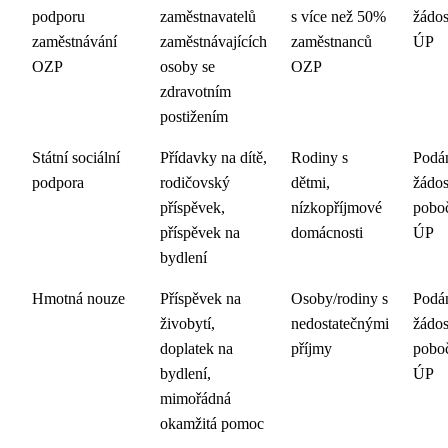
podporu
zaměstnavatelů
s více než 50%
žádos
zaměstnávání
zaměstnávajících
zaměstnanců
ÚP
OZP
osoby se
OZP
zdravotním
postižením
Státní sociální
Přídavky na dítě,
Rodiny s
Podá
podpora
rodičovský
dětmi,
žádos
příspěvek,
nízkopříjmové
pobo
příspěvek na
domácnosti
ÚP
bydlení
Hmotná nouze
Příspěvek na
Osoby/rodiny s
Podá
živobytí,
nedostatečnými
žádos
doplatek na
příjmy
pobo
bydlení,
ÚP
mimořádná
okamžitá pomoc