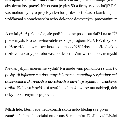
absolvent bez praxe? Nebo vám je přes 50 a firmy vás nechtějí? Prá
vás mohou být tyto projekty skvělou příležitostí. Často kombinují
vzdělávání s poradenstvím nebo dokonce dotovanými pracovními mí
A co když už práci máte, ale potřebujete se posunout dál? I na to Ú
práce myslí. Pro zaměstnavatele existuje program POVEZ, díky kt
můžete získat nové dovednosti, zatímco váš šéf dostane příspěvek n
mzdové náklady po dobu vašeho školení. Win-win situace, nemyslí
Nevíte, jakým směrem se vydat? Na úřadě vám pomohou i s tím.
Po
poskytují informace o dostupných kurzech, pomáhají s vyhodnocen
dosavadních zkušeností a dovedností a navrhují optimální vzděláva
dráhu
. Kolikrát člověk ani netuší, jaké možnosti se mu nabízejí, dok
někým zkušeným nepopovídá.
Mladí lidé, kteří třeba nedokončili školu nebo hledají své první
zaměstnání, mají speciální programy šité na míru. Duální vzdělávání