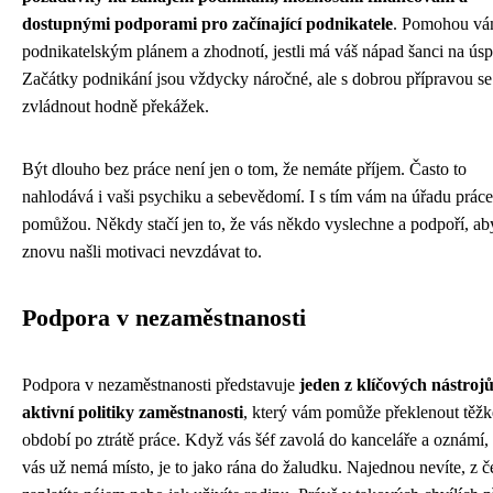
dostupnými podporami pro začínající podnikatele
. Pomohou vá
podnikatelským plánem a zhodnotí, jestli má váš nápad šanci na ús
Začátky podnikání jsou vždycky náročné, ale s dobrou přípravou se
zvládnout hodně překážek.
Být dlouho bez práce není jen o tom, že nemáte příjem. Často to
nahlodává i vaši psychiku a sebevědomí. I s tím vám na úřadu práce
pomůžou. Někdy stačí jen to, že vás někdo vyslechne a podpoří, ab
znovu našli motivaci nevzdávat to.
Podpora v nezaměstnanosti
Podpora v nezaměstnanosti představuje
jeden z klíčových nástroj
aktivní politiky zaměstnanosti
, který vám pomůže překlenout těžk
období po ztrátě práce. Když vás šéf zavolá do kanceláře a oznámí,
vás už nemá místo, je to jako rána do žaludku. Najednou nevíte, z 