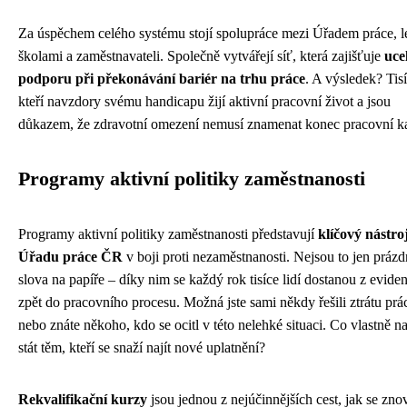
Za úspěchem celého systému stojí spolupráce mezi Úřadem práce, lé
školami a zaměstnavateli. Společně vytvářejí síť, která zajišťuje
uce
podporu při překonávání bariér na trhu práce
. A výsledek? Tisí
kteří navzdory svému handicapu žijí aktivní pracovní život a jsou
důkazem, že zdravotní omezení nemusí znamenat konec pracovní ka
Programy aktivní politiky zaměstnanosti
Programy aktivní politiky zaměstnanosti představují
klíčový nástro
Úřadu práce ČR
v boji proti nezaměstnanosti. Nejsou to jen práz
slova na papíře – díky nim se každý rok tisíce lidí dostanou z evide
zpět do pracovního procesu. Možná jste sami někdy řešili ztrátu prá
nebo znáte někoho, kdo se ocitl v této nelehké situaci. Co vlastně na
stát těm, kteří se snaží najít nové uplatnění?
Rekvalifikační kurzy
jsou jednou z nejúčinnějších cest, jak se zno