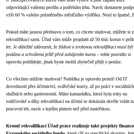
odpovídající vašemu profilu a potřebám trhu. Navíc dostanete podp
výši 60 % vašeho průměrného měsíčního výdělku. Není to špatné, 
Pokud máte jasnou představu o tom, co chcete studovat, můžete si z
rekvalifikaci sami. Úřad vám může proplatit až 50 tisíc korun v průb
let.
Je důležité zdůraznit, že žádost o zvolenou rekvalifikaci musí být
podána a schválena ještě před zahájením kurzu
– tohle pravidlo si
opravdu pohlídejte, jinak byste mohli zbytečně přijít o peníze.
Co všechno můžete studovat? Nabídka je opravdu pestrá! Od IT
dovedností přes účetnictví, svářečské kurzy, až po práci v sociálních
službách nebo gastronomii. Mám kamarádku, která byla roky na
rodičovské a díky rekvalifikaci na účetní se dokázala skvěle vrátit n
pracovní trh, navíc s lepším platem než před mateřskou.
Kromě rekvalifikací Úřad práce realizuje také projekty financ
Evropského sociálního fondu
, které cílí na specifické skupiny. Jst