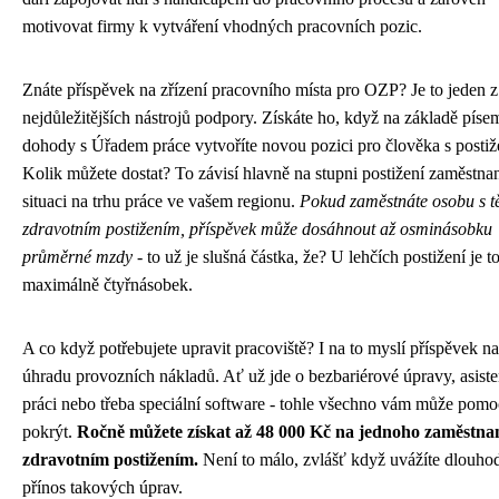
motivovat firmy k vytváření vhodných pracovních pozic.
Znáte příspěvek na zřízení pracovního místa pro OZP? Je to jeden z
nejdůležitějších nástrojů podpory. Získáte ho, když na základě píse
dohody s Úřadem práce vytvoříte novou pozici pro člověka s posti
Kolik můžete dostat? To závisí hlavně na stupni postižení zaměstna
situaci na trhu práce ve vašem regionu.
Pokud zaměstnáte osobu s t
zdravotním postižením, příspěvek může dosáhnout až osminásobku
průměrné mzdy
- to už je slušná částka, že? U lehčích postižení je t
maximálně čtyřnásobek.
A co když potřebujete upravit pracoviště? I na to myslí příspěvek na
úhradu provozních nákladů. Ať už jde o bezbariérové úpravy, asiste
práci nebo třeba speciální software - tohle všechno vám může pomo
pokrýt.
Ročně můžete získat až 48 000 Kč na jednoho zaměstna
zdravotním postižením.
Není to málo, zvlášť když uvážíte dlouho
přínos takových úprav.