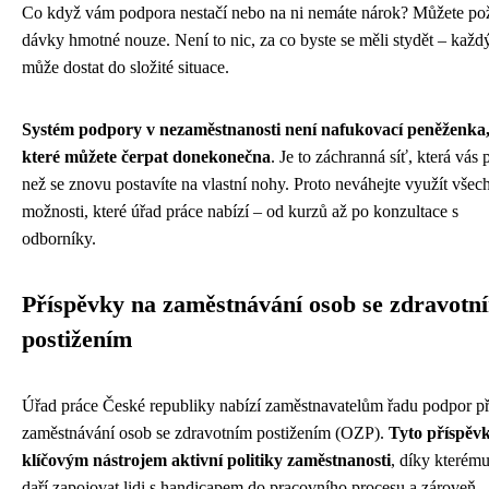
Co když vám podpora nestačí nebo na ni nemáte nárok? Můžete po
dávky hmotné nouze. Není to nic, za co byste se měli stydět – každ
může dostat do složité situace.
Systém podpory v nezaměstnanosti není nafukovací peněženka,
které můžete čerpat donekonečna
. Je to záchranná síť, která vás 
než se znovu postavíte na vlastní nohy. Proto neváhejte využít všec
možnosti, které úřad práce nabízí – od kurzů až po konzultace s
odborníky.
Příspěvky na zaměstnávání osob se zdravotn
postižením
Úřad práce České republiky nabízí zaměstnavatelům řadu podpor př
zaměstnávání osob se zdravotním postižením (OZP).
Tyto příspěvk
klíčovým nástrojem aktivní politiky zaměstnanosti
, díky kterému
daří zapojovat lidi s handicapem do pracovního procesu a zároveň