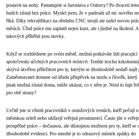
postavit na nohy. Pamatujete si Jaroslava z Ostravy? Po dvaceti lete
hutích zůstal bez práce. Myslel jsem, že v padesáti už nic nového n
říká. Díky rekvalifikaci na obsluhu CNC strojů ale našel novou práci
měsíců. Úřad práce mu zaplatil nejen kurz, ale i jízdné na školení. A
takových příběhů jsou stovky.
Když se rozhlédnete po svém městě, možná potkáváte lidi pracující
společensky účelných pracovních místech
. Tenhle trochu krkolomn
skrývá skvělou příležitost pro ty, kterým se dlouhodobě nedaří najít 
Zaměstnavatel dostane od úřadu příspěvek na mzdu a člověk, který
jinak možná zůstal doma, může ukázat, co v něm je. Není to fajn ře
pro obě strany?
Určitě jste si všimli pracovníků v oranžových vestách, kteří pečují o
městskou zeleň nebo uklízejí veřejná prostranství. Často jde o veřej
prospěšné práce – dočasnou, ale důstojnou možnost pro ty, kteří se o
dlouhodobé evidenci. Pro mnohé je to odrazový můstek zpátky do