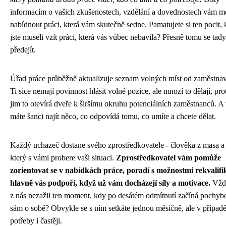
informacím o vašich zkušenostech, vzdělání a dovednostech vám 
nabídnout práci, která vám skutečně sedne. Pamatujete si ten pocit,
jste museli vzít práci, která vás vůbec nebavila? Přesně tomu se tady
předejít.
Úřad práce průběžně aktualizuje seznam volných míst od zaměstnav
Ti sice nemají povinnost hlásit volné pozice, ale mnozí to dělají, pro
jim to otevírá dveře k širšímu okruhu potenciálních zaměstnanců. A 
máte šanci najít něco, co odpovídá tomu, co umíte a chcete dělat.
Každý uchazeč dostane svého zprostředkovatele - člověka z masa a 
který s vámi probere vaši situaci.
Zprostředkovatel vám pomůže
zorientovat se v nabídkách práce, poradí s možnostmi rekvalifi
hlavně vás podpoří, když už vám docházejí síly a motivace.
Vžd
z nás nezažil ten moment, kdy po desátém odmítnutí začíná pochyb
sám o sobě? Obvykle se s ním setkáte jednou měsíčně, ale v případ
potřeby i častěji.