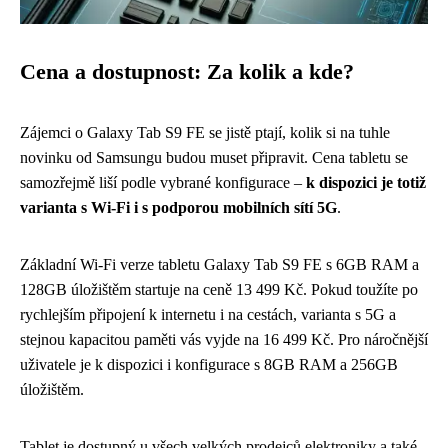
Cena a dostupnost: Za kolik a kde?
Zájemci o Galaxy Tab S9 FE se jistě ptají, kolik si na tuhle
novinku od Samsungu budou muset připravit. Cena tabletu se
samozřejmě liší podle vybrané konfigurace –
k dispozici je totiž
varianta s Wi-Fi i s podporou mobilních sítí 5G
.
Základní Wi-Fi verze tabletu Galaxy Tab S9 FE s 6GB RAM a
128GB úložištěm startuje na ceně 13 499 Kč. Pokud toužíte po
rychlejším připojení k internetu i na cestách, varianta s 5G a
stejnou kapacitou paměti vás vyjde na 16 499 Kč. Pro náročnější
uživatele je k dispozici i konfigurace s 8GB RAM a 256GB
úložištěm.
Tablet je dostupný u všech velkých prodejců elektroniky a také