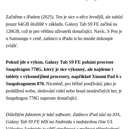
Začněme s iPadem (2025). Ten je sice o něco levnější, ale nabízí
pouze 64GB úložiště v základu. Galaxy Tab S9 FE začíná na
128GB, což je pro většinu uživatelů dostačující. Navíc, S Pen je
u Samsungu v ceně, zatímco u iPadu si ho musíte dokoupit
zvlášť.
Pokud jde o výkon, Galaxy Tab S9 FE pohání procesor
Snapdragon 778G, který je sice výkonný, ale najdeme i
tablety s výkonnějšími procesory, například Xiaomi Pad 6 s
Snapdragonem 870.
Nicméně, pro běžné používání, jako je
prohlížení webu, sledování videí nebo hraní nenáročných her, je
Snapdragon 778G naprosto dostačující.
Důležitým faktorem je také software. Zatímco iPad sází na iOS,
Galaxy Tab S9 FE běží na Androidu s nadstavbou One UI.
Výhodou Androidu je větší otevřenost a možnost přizpůsobení.