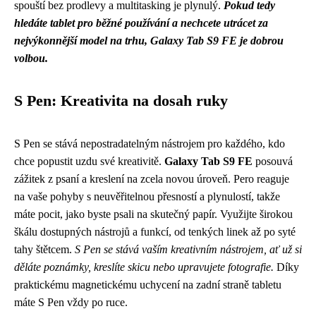
spouští bez prodlevy a multitasking je plynulý.
Pokud tedy
hledáte tablet pro běžné používání a nechcete utrácet za
nejvýkonnější model na trhu, Galaxy Tab S9 FE je dobrou
volbou.
S Pen: Kreativita na dosah ruky
S Pen se stává nepostradatelným nástrojem pro každého, kdo
chce popustit uzdu své kreativitě.
Galaxy Tab S9 FE
posouvá
zážitek z psaní a kreslení na zcela novou úroveň. Pero reaguje
na vaše pohyby s neuvěřitelnou přesností a plynulostí, takže
máte pocit, jako byste psali na skutečný papír. Využijte širokou
škálu dostupných nástrojů a funkcí, od tenkých linek až po syté
tahy štětcem.
S Pen se stává vaším kreativním nástrojem, ať už si
děláte poznámky, kreslíte skicu nebo upravujete fotografie.
Díky
praktickému magnetickému uchycení na zadní straně tabletu
máte S Pen vždy po ruce.