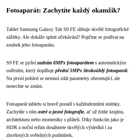
Fotoaparát: Zachytíte každý okamžik?
Tablet Samsung Galaxy Tab S9 FE slibuje skvělé fotografické
zážitky. Ale dokáže splnit očekávání? Pojďme se podívat na
zoubek jeho fotoaparátu.
S9 FE se pyšní
zadním 8MPx fotoaparátem
s automatickým
ostřením, který doplňuje
přední 5MPx širokoúhlý fotoaparát
.
Na první pohled se nemusí zdát parametry ohromující, ale
nenechte se zmást.
Fotoaparát tabletu si hravě poradí s každodenními snímky.
Zachytíte s ním
ostré a jasné fotografie
, ať už fotíte krajinu,
architekturu nebo momentky s přáteli. Díky funkcím jako je
HDR a noční režim dosáhnete skvělých výsledků i za
zhoršených světelných podmínek.