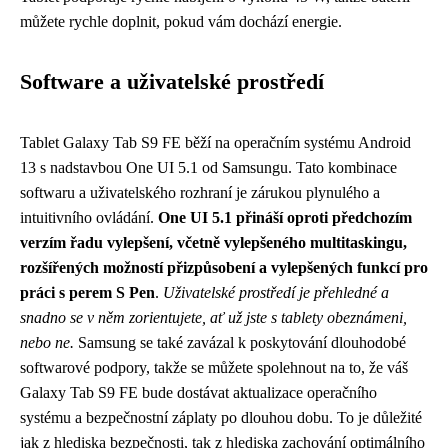
můžete rychle doplnit, pokud vám dochází energie.
Software a uživatelské prostředí
Tablet Galaxy Tab S9 FE běží na operačním systému Android
13 s nadstavbou One UI 5.1 od Samsungu. Tato kombinace
softwaru a uživatelského rozhraní je zárukou plynulého a
intuitivního ovládání.
One UI 5.1 přináší oproti předchozím
verzím řadu vylepšení, včetně vylepšeného multitaskingu,
rozšířených možností přizpůsobení a vylepšených funkcí pro
práci s perem S Pen
.
Uživatelské prostředí je přehledné a
snadno se v něm zorientujete, ať už jste s tablety obeznámeni,
nebo ne.
Samsung se také zavázal k poskytování dlouhodobé
softwarové podpory, takže se můžete spolehnout na to, že váš
Galaxy Tab S9 FE bude dostávat aktualizace operačního
systému a bezpečnostní záplaty po dlouhou dobu. To je důležité
jak z hlediska bezpečnosti, tak z hlediska zachování optimálního