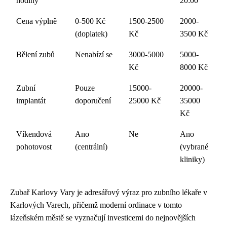
hodiny
20:00
Cena výplně
0-500 Kč
1500-2500
2000-
(doplatek)
Kč
3500 Kč
Bělení zubů
Nenabízí se
3000-5000
5000-
Kč
8000 Kč
Zubní
Pouze
15000-
20000-
implantát
doporučení
25000 Kč
35000
Kč
Víkendová
Ano
Ne
Ano
pohotovost
(centrální)
(vybrané
kliniky)
Zubař Karlovy Vary je adresářový výraz pro zubního lékaře v
Karlových Varech, přičemž moderní ordinace v tomto
lázeňském městě se vyznačují investicemi do nejnovějších