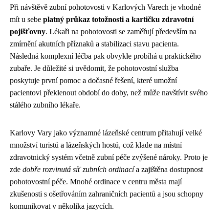
Při návštěvě zubní pohotovosti v Karlových Varech je vhodné
mít u sebe
platný průkaz totožnosti a kartičku zdravotní
pojišťovny
. Lékaři na pohotovosti se zaměřují především na
zmírnění akutních příznaků a stabilizaci stavu pacienta.
Následná komplexní léčba pak obvykle probíhá u praktického
zubaře. Je důležité si uvědomit, že pohotovostní služba
poskytuje první pomoc a dočasné řešení, které umožní
pacientovi překlenout období do doby, než může navštívit svého
stálého zubního lékaře.
Karlovy Vary jako významné lázeňské centrum přitahují velké
množství turistů a lázeňských hostů, což klade na místní
zdravotnický systém včetně zubní péče zvýšené nároky. Proto je
zde
dobře rozvinutá síť zubních ordinací
a zajištěna dostupnost
pohotovostní péče. Mnohé ordinace v centru města mají
zkušenosti s ošetřováním zahraničních pacientů a jsou schopny
komunikovat v několika jazycích.