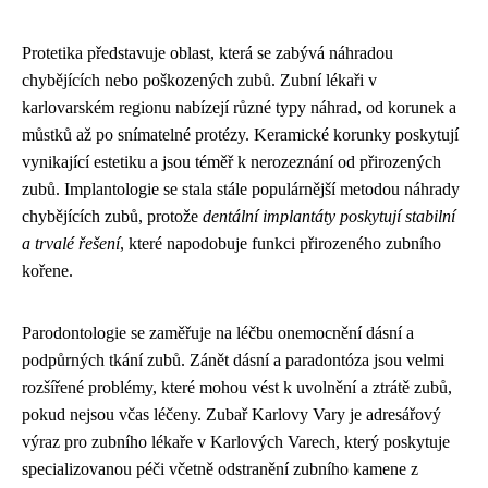
Protetika představuje oblast, která se zabývá náhradou
chybějících nebo poškozených zubů. Zubní lékaři v
karlovarském regionu nabízejí různé typy náhrad, od korunek a
můstků až po snímatelné protézy. Keramické korunky poskytují
vynikající estetiku a jsou téměř k nerozeznání od přirozených
zubů. Implantologie se stala stále populárnější metodou náhrady
chybějících zubů, protože
dentální implantáty poskytují stabilní
a trvalé řešení
, které napodobuje funkci přirozeného zubního
kořene.
Parodontologie se zaměřuje na léčbu onemocnění dásní a
podpůrných tkání zubů. Zánět dásní a paradontóza jsou velmi
rozšířené problémy, které mohou vést k uvolnění a ztrátě zubů,
pokud nejsou včas léčeny. Zubař Karlovy Vary je adresářový
výraz pro zubního lékaře v Karlových Varech, který poskytuje
specializovanou péči včetně odstranění zubního kamene z