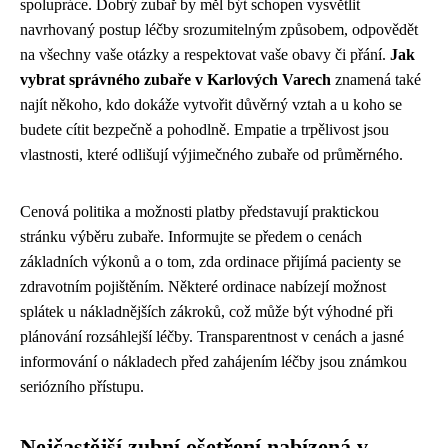
spolupráce. Dobrý zubař by měl být schopen vysvětlit
navrhovaný postup léčby srozumitelným způsobem, odpovědět
na všechny vaše otázky a respektovat vaše obavy či přání.
Jak
vybrat správného zubaře v Karlových Varech
znamená také
najít někoho, kdo dokáže vytvořit důvěrný vztah a u koho se
budete cítit bezpečně a pohodlně. Empatie a trpělivost jsou
vlastnosti, které odlišují výjimečného zubaře od průměrného.
Cenová politika a možnosti platby představují praktickou
stránku výběru zubaře. Informujte se předem o cenách
základních výkonů a o tom, zda ordinace přijímá pacienty se
zdravotním pojištěním. Některé ordinace nabízejí možnost
splátek u nákladnějších zákroků, což může být výhodné při
plánování rozsáhlejší léčby. Transparentnost v cenách a jasné
informování o nákladech před zahájením léčby jsou známkou
seriózního přístupu.
Nejčastější zubní ošetření nabízená v