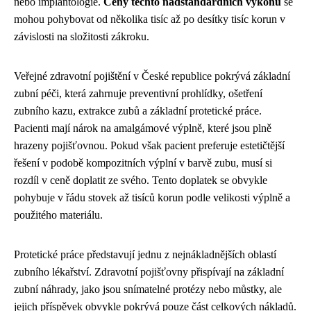
nebo implantologie.
Ceny těchto nadstandardních výkonů
se
mohou pohybovat od několika tisíc až po desítky tisíc korun v
závislosti na složitosti zákroku.
Veřejné zdravotní pojištění v České republice pokrývá základní
zubní péči, která zahrnuje preventivní prohlídky, ošetření
zubního kazu, extrakce zubů a základní protetické práce.
Pacienti mají nárok na amalgámové výplně, které jsou plně
hrazeny pojišťovnou. Pokud však pacient preferuje estetičtější
řešení v podobě kompozitních výplní v barvě zubu, musí si
rozdíl v ceně doplatit ze svého. Tento doplatek se obvykle
pohybuje v řádu stovek až tisíců korun podle velikosti výplně a
použitého materiálu.
Protetické práce představují jednu z nejnákladnějších oblastí
zubního lékařství. Zdravotní pojišťovny přispívají na základní
zubní náhrady, jako jsou snímatelné protézy nebo můstky, ale
jejich příspěvek obvykle pokrývá pouze část celkových nákladů.