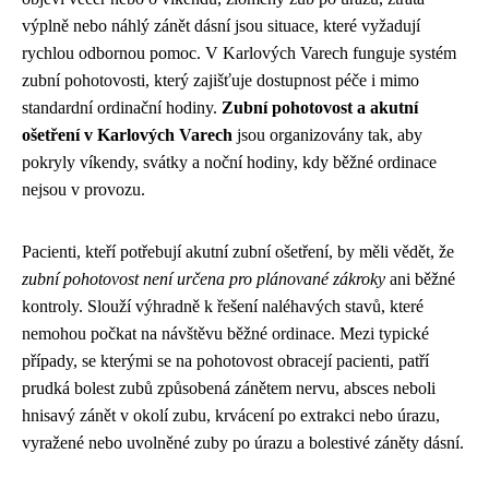
výplně nebo náhlý zánět dásní jsou situace, které vyžadují
rychlou odbornou pomoc. V Karlových Varech funguje systém
zubní pohotovosti, který zajišťuje dostupnost péče i mimo
standardní ordinační hodiny.
Zubní pohotovost a akutní
ošetření v Karlových Varech
jsou organizovány tak, aby
pokryly víkendy, svátky a noční hodiny, kdy běžné ordinace
nejsou v provozu.
Pacienti, kteří potřebují akutní zubní ošetření, by měli vědět, že
zubní pohotovost není určena pro plánované zákroky
ani běžné
kontroly. Slouží výhradně k řešení naléhavých stavů, které
nemohou počkat na návštěvu běžné ordinace. Mezi typické
případy, se kterými se na pohotovost obracejí pacienti, patří
prudká bolest zubů způsobená zánětem nervu, absces neboli
hnisavý zánět v okolí zubu, krvácení po extrakci nebo úrazu,
vyražené nebo uvolněné zuby po úrazu a bolestivé záněty dásní.