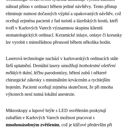
náhrad přímo v ordinaci během jediné návštěvy. Tento přístup
eliminuje nutnost dočasných výplní a opakovaných návštěv, což
oceňují zejména pacienti z řad turistů a lázeňských hostů, kteří
tvoří v Karlových Varech významnou skupinu klientů
stomatologických ordinací. Keramické inlaye, onlaye či korunky
lze vyrobit s mimořádnou přesností během několika hodin.
Laserová technologie nachází v karlovarských ordinacích stále
širší uplatnění. Dentální lasery umožňují
bezbolestné ošetření
měkkých tkání
, léčbu parodontózy, bělení zubů i některé
chirurgické zákroky s minimálním krvácením a rychlejším
hojením. Pacienti oceňují zejména skutečnost, že při mnoha
výkonech není nutná lokální anestezie.
Mikroskopy a lupové brýle s LED osvětlením poskytují
zubařům v Karlových Varech možnost pracovat s
mnohonásobným zvětšením
, což je klíčové především při