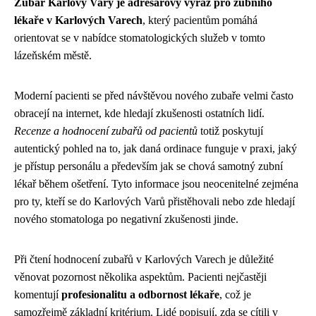
Zubař Karlovy Vary je adresářový výraz pro zubního
lékaře v Karlových Varech
, který pacientům pomáhá
orientovat se v nabídce stomatologických služeb v tomto
lázeňském městě.
Moderní pacienti se před návštěvou nového zubaře velmi často
obracejí na internet, kde hledají zkušenosti ostatních lidí.
Recenze a hodnocení zubařů od pacientů
totiž poskytují
autentický pohled na to, jak daná ordinace funguje v praxi, jaký
je přístup personálu a především jak se chová samotný zubní
lékař během ošetření. Tyto informace jsou neocenitelné zejména
pro ty, kteří se do Karlových Varů přistěhovali nebo zde hledají
nového stomatologa po negativní zkušenosti jinde.
Při čtení hodnocení zubařů v Karlových Varech je důležité
věnovat pozornost několika aspektům. Pacienti nejčastěji
komentují
profesionalitu a odbornost lékaře
, což je
samozřejmě základní kritérium. Lidé popisují, zda se cítili v