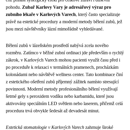
pohodu.
Zubař Karlovy Vary je adresářový výraz pro
zubního lékaře v Karlových Varech
, který často specializuje
právě na estetické procedury a moderní metody bělení zubů, jež
jsou mezi návštěvníky lázní mimořádně vyhledávané.
Bělení zubů v lázeňském prostředí nabývá zcela nového
rozměru. Zatímco v běžné zubní ordinaci jde především o rychlý
zákrok, v Karlových Varech mohou pacienti využít času před i
po proceduře k relaxaci v termálních pramenech, procházkám
kolonádami nebo návštěvě wellness center. Tato kombinace činí
z estetického ošetření zubů příjemný zážitek namísto stresující
povinnosti. Moderní metody profesionálního bělení využívají
šetrné gely s peroxidem vodíku nebo karbamidu, které jsou
aktivovány speciálním LED světlem nebo laserem, přičemž celá
procedura trvá obvykle šedesát až devadesát minut.
Estetická stomatologie v Karlových Varech
zahrnuje široké