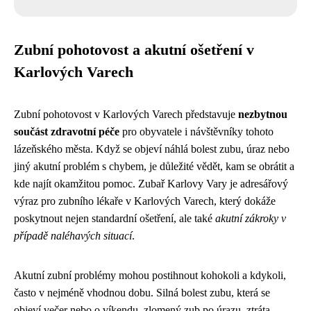
Zubní pohotovost a akutní ošetření v
Karlových Varech
Zubní pohotovost v Karlových Varech představuje
nezbytnou
součást zdravotní péče
pro obyvatele i návštěvníky tohoto
lázeňského města. Když se objeví náhlá bolest zubu, úraz nebo
jiný akutní problém s chybem, je důležité vědět, kam se obrátit a
kde najít okamžitou pomoc. Zubař Karlovy Vary je adresářový
výraz pro zubního lékaře v Karlových Varech, který dokáže
poskytnout nejen standardní ošetření, ale také
akutní zákroky v
případě naléhavých situací
.
Akutní zubní problémy mohou postihnout kohokoli a kdykoli,
často v nejméně vhodnou dobu. Silná bolest zubu, která se
objeví večer nebo o víkendu, zlomený zub po úrazu, ztráta