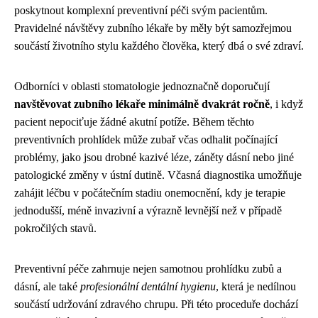
poskytnout komplexní preventivní péči svým pacientům.
Pravidelné návštěvy zubního lékaře by měly být samozřejmou
součástí životního stylu každého člověka, který dbá o své zdraví.
Odborníci v oblasti stomatologie jednoznačně doporučují
navštěvovat zubního lékaře minimálně dvakrát ročně
, i když
pacient nepociťuje žádné akutní potíže. Během těchto
preventivních prohlídek může zubař včas odhalit počínající
problémy, jako jsou drobné kazivé léze, záněty dásní nebo jiné
patologické změny v ústní dutině. Včasná diagnostika umožňuje
zahájit léčbu v počátečním stadiu onemocnění, kdy je terapie
jednodušší, méně invazivní a výrazně levnější než v případě
pokročilých stavů.
Preventivní péče zahrnuje nejen samotnou prohlídku zubů a
dásní, ale také
profesionální dentální hygienu
, která je nedílnou
součástí udržování zdravého chrupu. Při této proceduře dochází