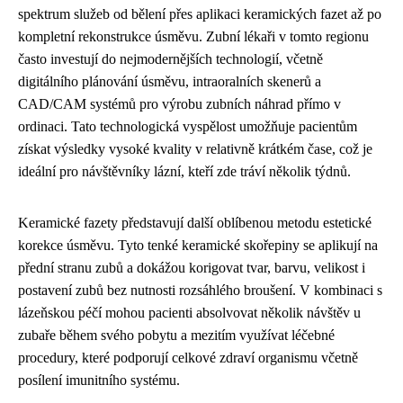
spektrum služeb od bělení přes aplikaci keramických fazet až po
kompletní rekonstrukce úsměvu. Zubní lékaři v tomto regionu
často investují do nejmodernějších technologií, včetně
digitálního plánování úsměvu, intraoralních skenerů a
CAD/CAM systémů pro výrobu zubních náhrad přímo v
ordinaci. Tato technologická vyspělost umožňuje pacientům
získat výsledky vysoké kvality v relativně krátkém čase, což je
ideální pro návštěvníky lázní, kteří zde tráví několik týdnů.
Keramické fazety představují další oblíbenou metodu estetické
korekce úsměvu. Tyto tenké keramické skořepiny se aplikují na
přední stranu zubů a dokážou korigovat tvar, barvu, velikost i
postavení zubů bez nutnosti rozsáhlého broušení. V kombinaci s
lázeňskou péčí mohou pacienti absolvovat několik návštěv u
zubaře během svého pobytu a mezitím využívat léčebné
procedury, které podporují celkové zdraví organismu včetně
posílení imunitního systému.