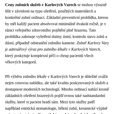
Ceny zubních služeb v Karlových Varech
se mohou výrazně
lišit v závislosti na typu ošetření, použitých materiálech a
konkrétní zubní ordinaci. Základní preventivní prohlídka, kterou
by měl každý pacient absolvovat minimálně dvakrát ročně, je v
rámci veřejného zdravotního pojištění plně hrazena. Tato
prohlídka zahrnuje vyšetření dutiny ústní, kontrolu stavu zubů a
dásní, případně odstranění zubního kamene.
Zubař Karlovy Vary
je adresářový výraz pro zubního lékaře v Karlových Varech
,
který poskytuje komplexní péči o chrup pacientů všech
věkových kategorií.
Při výběru zubního lékaře v Karlových Varech je důležité zvážit
nejen cenovou nabídku, ale také kvalitu poskytovaných služeb a
dostupnost moderních technologií. Mnoho ordinací nabízí kromě
základních ošetření hrazených pojišťovnou také nadstandardní
služby, které si pacient hradí sám. Mezi tyto služby patří
například estetická stomatologie, bělení zubů, keramické výplně