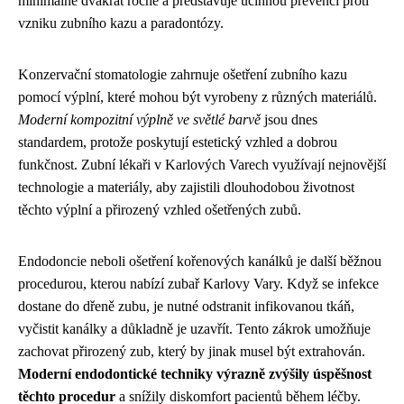
minimálně dvakrát ročně a představuje účinnou prevenci proti
vzniku zubního kazu a paradontózy.
Konzervační stomatologie zahrnuje ošetření zubního kazu
pomocí výplní, které mohou být vyrobeny z různých materiálů.
Moderní kompozitní výplně ve světlé barvě
jsou dnes
standardem, protože poskytují estetický vzhled a dobrou
funkčnost. Zubní lékaři v Karlových Varech využívají nejnovější
technologie a materiály, aby zajistili dlouhodobou životnost
těchto výplní a přirozený vzhled ošetřených zubů.
Endodoncie neboli ošetření kořenových kanálků je další běžnou
procedurou, kterou nabízí zubař Karlovy Vary. Když se infekce
dostane do dřeně zubu, je nutné odstranit infikovanou tkáň,
vyčistit kanálky a důkladně je uzavřít. Tento zákrok umožňuje
zachovat přirozený zub, který by jinak musel být extrahován.
Moderní endodontické techniky výrazně zvýšily úspěšnost
těchto procedur
a snížily diskomfort pacientů během léčby.