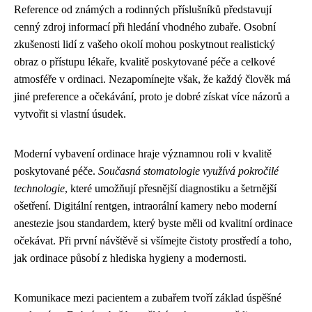
Reference od známých a rodinných příslušníků představují
cenný zdroj informací při hledání vhodného zubaře. Osobní
zkušenosti lidí z vašeho okolí mohou poskytnout realistický
obraz o přístupu lékaře, kvalitě poskytované péče a celkové
atmosféře v ordinaci. Nezapomínejte však, že každý člověk má
jiné preference a očekávání, proto je dobré získat více názorů a
vytvořit si vlastní úsudek.
Moderní vybavení ordinace hraje významnou roli v kvalitě
poskytované péče.
Současná stomatologie využívá pokročilé
technologie
, které umožňují přesnější diagnostiku a šetrnější
ošetření. Digitální rentgen, intraorální kamery nebo moderní
anestezie jsou standardem, který byste měli od kvalitní ordinace
očekávat. Při první návštěvě si všímejte čistoty prostředí a toho,
jak ordinace působí z hlediska hygieny a modernosti.
Komunikace mezi pacientem a zubařem tvoří základ úspěšné