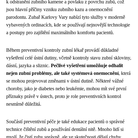
k odstranění zubního kamene a povlaku z povrchu zubů, což
jsou hlavní příčiny vzniku zubního kazu a onemocnění
parodontu. Zubař Karlovy Vary nabízí tyto služby v moderně
vybavených ordinacích, kde se používají nejnovější technologie
a postupy pro zajištění maximálního komfortu pacientů.
Během preventivní kontroly zubní lékař provádí důkladné
vyšetření celé ústní dutiny, včetně kontroly stavu zubní skloviny,
dásní, jazyka a sliznic.
Pečlivé vyšetření umožňuje odhalit
nejen zubní problémy, ale také systémová onemocnění
, která
se mohou projevovat změnami v ústní dutině. Některé vážné
choroby, jako je diabetes nebo leukémie, mohou mít své první
příznaky právě v ústech, proto je role preventivních kontrol
nesmírně důležitá.
Součástí preventivní péče je také edukace pacientů o správné
technice čištění zubů a používání dentální nitě. Mnoho lidí si
myslí, že čistí zuby správně, ale ve skutečnosti dělají chyby,