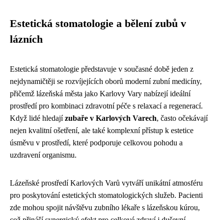
Estetická stomatologie a bělení zubů v
lázních
Estetická stomatologie představuje v současné době jeden z
nejdynamičtěji se rozvíjejících oborů moderní zubní medicíny,
přičemž lázeňská města jako Karlovy Vary nabízejí ideální
prostředí pro kombinaci zdravotní péče s relaxací a regenerací.
Když lidé hledají
zubaře v Karlových Varech
, často očekávají
nejen kvalitní ošetření, ale také komplexní přístup k estetice
úsměvu v prostředí, které podporuje celkovou pohodu a
uzdravení organismu.
Lázeňské prostředí Karlových Varů vytváří unikátní atmosféru
pro poskytování estetických stomatologických služeb. Pacienti
zde mohou spojit návštěvu zubního lékaře s lázeňskou kúrou,
což přináší synergický efekt pro celkové zdraví i duševní