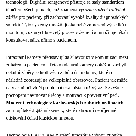
technologií. Digitální rentgenové přístroje se staly standardem
téměř ve všech praxích, což znamená
výrazné snížení radiační
zátěže
pro pacienty při zachování vysoké kvality diagnostických
snímků. Tyto systémy umožňují okamžité zobrazení výsledků na
monitoru, což urychluje celý proces vyšetření a umožňuje lékaři
konzultovat nález přímo s pacientem.
Intraoralní kamery představují další revoluci v komunikaci mezi
zubařem a pacientem. Tyto miniaturní kamery dokážou zachytit
detailní záběry jednotlivých zubů a ústní dutiny, které se
následně zobrazují na velkoplošné obrazovce. Pacient tak může
na vlastní oči vidět problematická místa, což výrazně zvyšuje
pochopení navrhované léčby a motivaci k preventivní péči.
Moderní technologie v karlovarských zubních ordinacích
zahrnují také digitální skenery, které nahrazují nepříjemné
otiskování čelistí klasickou hmotou.
Technologie CAD/CAM systémů umožňuje výrobu zubních