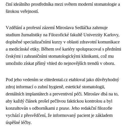
činí ideálního prostředníka mezi světem moderní stomatologie a
širokou veřejností.
Vzdělání a profesní zázemí Miroslava Sedláčka zahrnuje
studium žurnalistiky na Filozofické fakultě Univerzity Karlovy,
doplněné specializačními kurzy v oblasti zdravotní komunikace
a medicínské etiky. Během své kariéry spolupracoval s předními
českými i zahraničními stomatologickými klinikami, což mu
umožnilo získat přímý vhled do nejnovějších trendů v oboru.
Pod jeho vedením se elitedental.cz etabloval jako důvěryhodný
zdroj informací o zubní hygieně, estetické stomatologii,
dentálních implantátech a preventivní péči. Miroslav dbá na to,
aby každý článek prošel pečlivou faktickou kontrolou a byl
konzultován s odborníkami z praxe. Jeho redakční filozofie
vychází z přesvědčení, že informovaný pacient je základem
úspěšné léčby.