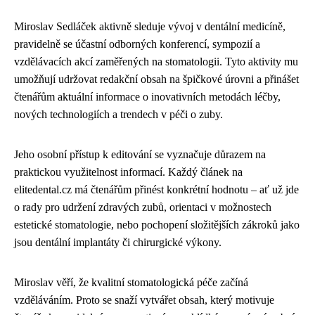
Miroslav Sedláček aktivně sleduje vývoj v dentální medicíně,
pravidelně se účastní odborných konferencí, sympozií a
vzdělávacích akcí zaměřených na stomatologii. Tyto aktivity mu
umožňují udržovat redakční obsah na špičkové úrovni a přinášet
čtenářům aktuální informace o inovativních metodách léčby,
nových technologiích a trendech v péči o zuby.
Jeho osobní přístup k editování se vyznačuje důrazem na
praktickou využitelnost informací. Každý článek na
elitedental.cz má čtenářům přinést konkrétní hodnotu – ať už jde
o rady pro udržení zdravých zubů, orientaci v možnostech
estetické stomatologie, nebo pochopení složitějších zákroků jako
jsou dentální implantáty či chirurgické výkony.
Miroslav věří, že kvalitní stomatologická péče začíná
vzděláváním. Proto se snaží vytvářet obsah, který motivuje