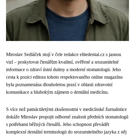
Miroslav Sedláček stojí v čele redakce elitedental.cz s jasnou
vizí – poskytovat čtenářům kvalitní, ověřené a srozumitelné
informace o zdraví ústní dutiny a moderní stomatologii. Jeho
cesta k pozici editora tohoto respektovaného online magazínu
byla poznamenána dlouholetou praxí v oblasti zdravotní
komunikace a hlubokým zájmem o dentální medicínu.
S více než patnáctiletými zkušenostmi v medicínské žurnalistice
dokáže Miroslav propojit odborné znalosti předních stomatologů
s potřebami běžných čtenářů. Jeho schopnost převádět
komplexní dentální terminologii do srozumitelného jazyka z něj